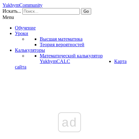
YukhymCommunity
Искать...
Go
Menu
Обучение
Уроки
Высшая математика
Теория вероятностей
Калькуляторы
Математический калькулятор
YukhymCALC
Карта
сайта
ad