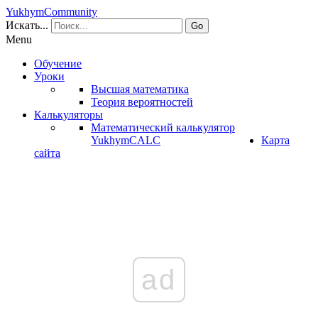
YukhymCommunity
Искать...
Go
Menu
Обучение
Уроки
Высшая математика
Теория вероятностей
Калькуляторы
Математический калькулятор
YukhymCALC
Карта
сайта
ad