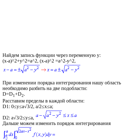
Найдем запись функции через переменную
y
:
(x-a)^2+y^2=a^2, (x-a)^2 =a^2-y^2
,
При изменении порядка интегрирования нашу область
необходимо разбить на две подобласти:
D=D
+D
.
1
2
Расставим пределы в каждой области:
D1: 0≤y≤a√3/2, a/2≤x≤a;
D2: a√3/2≤y≤a
,
Дальше можем изменить порядок интегрирования