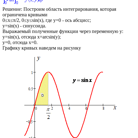
Решение:
Построим область интегрирования, которая
ограничена кривыми
0≤x≤π/2, 0≤y≤sin(x)
, где
y=0
- ось абсцисс;
y=sin(x)
- синусоида.
Выражаемый полученные функции через переменную
y
:
y=sin(x)
, отсюда
x=arcsin(y)
;
y=0
, отсюда
x=0
.
Графику кривых наведем на рисунку