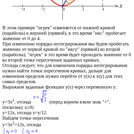
В этом примере "игрек" изменяется от нижней кривой
(параболы) к верхней (прямой), в это время "икс" пробегает
значение от 0 до 4.
При изменении порядка интегрирования мы будем пробегать
значение от первой кривой по "иксу" (прямой) ко второй
(параболы), "игрек" в это время будет проходить значение от 0
ко второй точке пересечения заданных кривых.
Отсюда следует, что для изменения порядка интегрирования
нужно найти точки пересечения кривых, дальше для
изменения пределов нужно перейти от
y(x)
к
x(y)
для этих
самых пределов.
Выражаем заданные функции
y(x)
через переменную
y
:
2
y=3x
, отсюда
(перед корнем взяли знак "+",
поскольку
x≥0
)
y=12x
, отсюда
x=y/12
.
Найдем точки пересечения:
2
y=3x
=12x
, отсюда