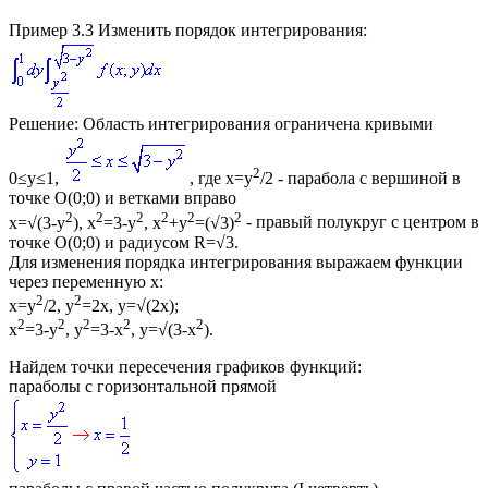
Пример 3.3
Изменить порядок интегрирования:
Решение:
Область интегрирования ограничена кривыми
2
0≤y≤1
,
, где
x=y
/2
- парабола с вершиной в
точке
O(0;0)
и ветками вправо
2
2
2
2
2
2
x=√(3-y
), x
=3-y
, x
+y
=(√3)
- правый полукруг с центром в
точке
O(0;0)
и радиусом
R=√3
.
Для изменения порядка интегрирования выражаем функции
через переменную
x
:
2
2
x=y
/2, y
=2x, y=√(2x);
2
2
2
2
2
x
=3-y
, y
=3-x
, y=√(3-x
)
.
Найдем точки пересечения графиков функций:
параболы с горизонтальной прямой