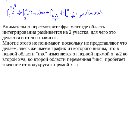
Внимательно пересмотрите фрагмент где область
интегрирования разбивается на 2 участка, для чего это
делается и от чего зависит.
Многие этого не понимают, поскольку не представляют что
делаем, здесь же имеем график из которого видим, что в
первой области "икс" изменяется от первой прямой
x=a/2
ко
второй
x=a
, во второй области переменная "икс" пробегает
значение от полукруга к прямой
x=a
.