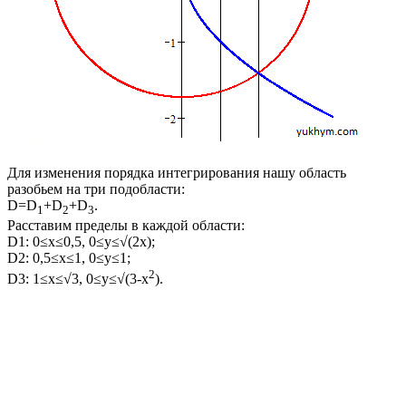
Для изменения порядка интегрирования нашу область
разобьем на три подобласти:
D=D
+D
+D
.
1
2
3
Расставим пределы в каждой области:
D1: 0≤x≤0,5, 0≤y≤√(2x);
D2: 0,5≤x≤1, 0≤y≤1;
2
D3: 1≤x≤√3, 0≤y≤√(3-x
).