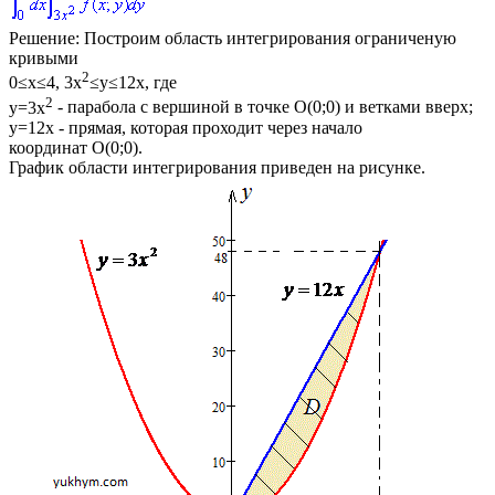
Решение:
Построим область интегрирования ограниченую
кривыми
2
0≤x≤4, 3x
≤y≤12x
, где
2
y=3x
- парабола с вершиной в точке
O(0;0)
и ветками вверх;
y=12x
- прямая, которая проходит через начало
координат
O(0;0)
.
График области интегрирования приведен на рисунке.