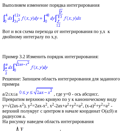
Выполняем изменение порядка интегрирования
Вот и вся схема перехода от интегрирования по
y,x
к
двойному интегралу по
x,y
.
Пример 3.2
Изменить порядок интегрирования:
Решение:
Запишем область интегрирования для заданного
примера
a/2≤x≤
a
, где
y=0
- ось абсцисс.
Превратим верхнюю кривую по
y
к каноническому виду
2
2
2
2
2
2
2
2
2
2
y=√(2ax-x
), y
=2ax-x
, x
-2ax+a
+y
=a
, (x-a)
+y
=a
-
верхний полукруг с центром в начале координат
O(a;0)
и
радиусом
a
.
На рисунку наведем область интегрирования