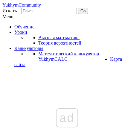
YukhymCommunity
Искать...
Go
Menu
Обучение
Уроки
Высшая математика
Теория вероятностей
Калькуляторы
Математический калькулятор
YukhymCALC
Карта
сайта
ad