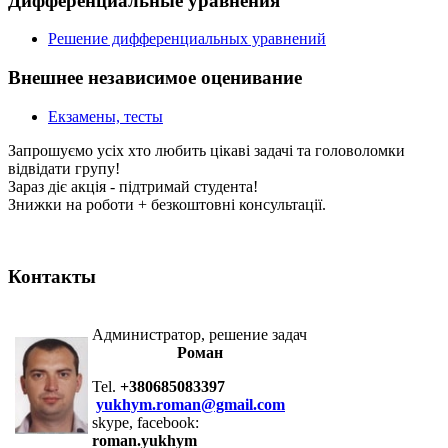
Дифференциальные уравнения
Решение дифференциальных уравнений
Внешнее независимое оценивание
Екзамены, тесты
Запрошуємо усіх хто любить цікаві задачі та головоломки
відвідати групу!
Зараз діє акція - підтримай студента!
Знижки на роботи + безкоштовні консультації.
Контакты
Администратор, решение задач
Роман
Tel.
+380685083397
yukhym.roman@gmail.com
skype, facebook:
roman.yukhym