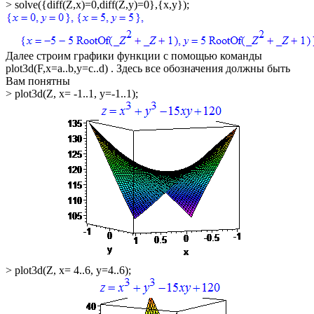
> solve({diff(Z,x)=0,diff(Z,y)=0},{x,y});
Далее строим графики функции с помощью команды
plot3d(F,x=a..b,y=c..d)
. Здесь все обозначения должны быть
Вам понятны
> plot3d(Z, x= -1..1, y=-1..1);
> plot3d(Z, x= 4..6, y=4..6);