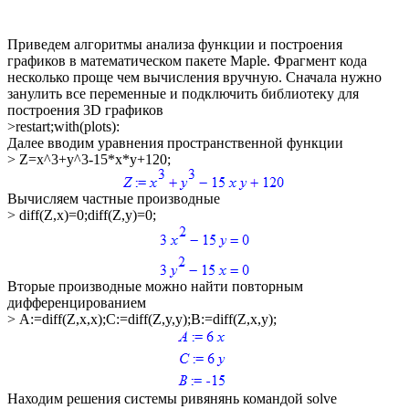
Приведем алгоритмы анализа функции и построения
графиков в математическом пакете
Maple.
Фрагмент кода
несколько проще чем вычисления вручную. Сначала нужно
занулить все переменные и подключить библиотеку для
построения
3D
графиков
>restart;with(plots):
Далее вводим уравнения пространственной функции
> Z=x^3+y^3-15*x*y+120;
Вычисляем частные производные
> diff(Z,x)=0;diff(Z,y)=0;
Вторые производные можно найти повторным
дифференцированием
> A:=diff(Z,x,x);C:=diff(Z,y,y);B:=diff(Z,x,y);
Находим решения системы ривянянь командой solve