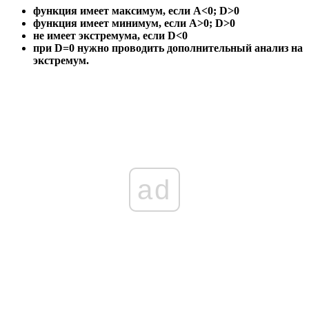
функция имеет максимум, если
A<0; D>0
функция имеет минимум, если
A>0; D>0
не имеет экстремума, если
D<0
при
D=0
нужно проводить дополнительный анализ на
экстремум.
ad