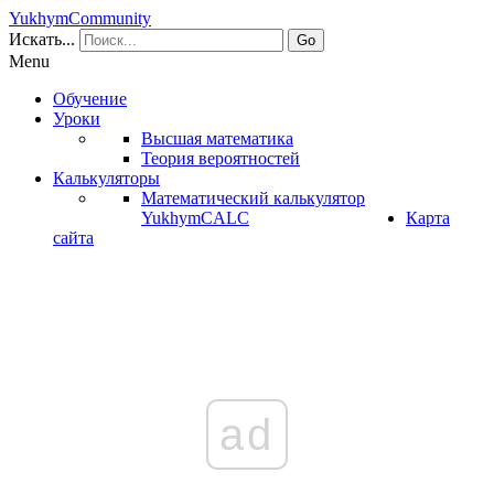
YukhymCommunity
Искать...
Go
Menu
Обучение
Уроки
Высшая математика
Теория вероятностей
Калькуляторы
Математический калькулятор
YukhymCALC
Карта
сайта
ad