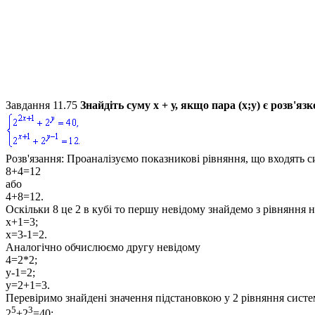
Завдання 11.75
Знайдіть суму
х + у
, якщо пара
(х;у)
є розв'яз
Розв'язання:
Проаналізуємо показникові рівняння, що входять с
8+4=12
або
4+8=12
.
Оскільки
8
це
2
в кубі то першу невідому знайдемо з рівняння 
x+1=3;
x=3-1=2.
Аналогічно обчислюємо другу невідому
4=2*2;
y-1=2;
y=2+1=3.
Перевіримо знайдені значення підстановкою у
2
рівняння сист
5
3
2
+2
=40;