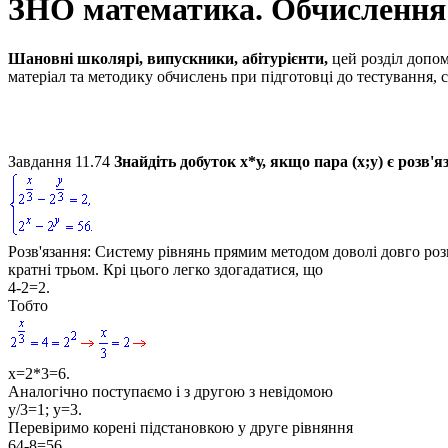
ЗНО математика. Обчислення 
Шановні школярі, випускники, абітурієнти,
цей розділ допо
матеріал та методику обчислень при підготовці до тестування,
Завдання 11.74
Знайдіть добуток
х*у
, якщо пара
(х;у)
є розв'
Розв'язання:
Систему рівнянь прямим методом доволі довго розв
кратні трьом. Крі цього легко здогадатися, що
4-2=2.
Тобто
x=2*3=6.
Аналогічно поступаємо і з другою з невідомою
y/3=1; y=3.
Перевіримо корені підстановкою у друге рівняння
64-8=56.