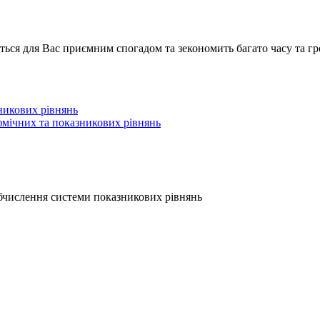
ься для Вас приємним спогадом та зекономить багато часу та гр
никових рівнянь
мічних та показникових рівнянь
числення системи показникових рівнянь