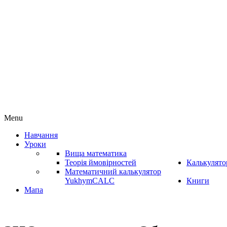
Menu
Навчання
Уроки
Вища математика
Теорія ймовірностей
Калькулято
Математичний калькулятор
YukhymCALC
Книги
Мапа