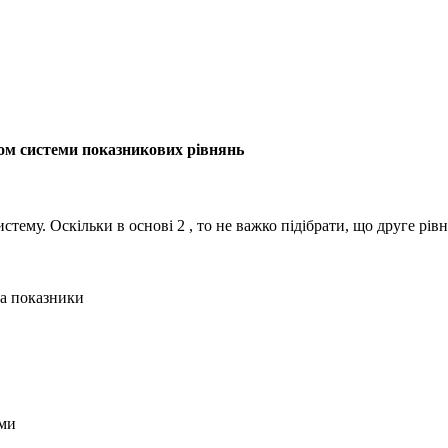
ком системи показникових рівнянь
истему. Оскільки в основі
2
, то не важко підібрати, що друге рі
на показники
еми