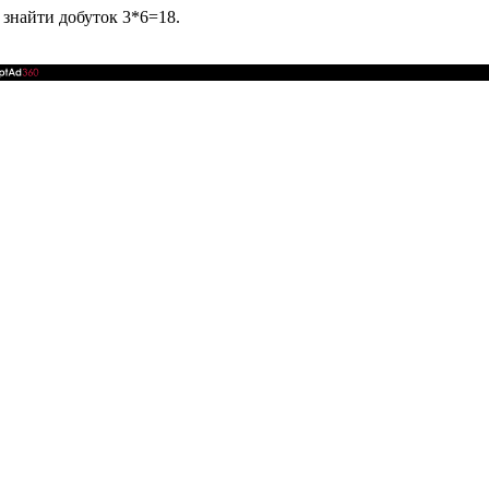
я знайти добуток
3*6=18.