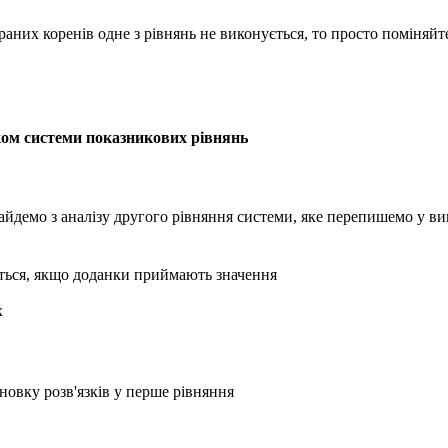
аних коренів одне з рівнянь не виконується, то просто поміняйт
ком системи показникових рівнянь
йдемо з аналізу другого рівняння системи, яке перепишемо у ви
ється, якщо доданки приймають значення
х
овку розв'язків у перше рівняння