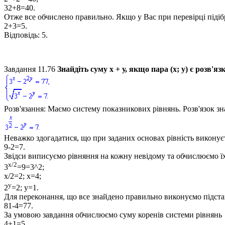
32+8=40.
Отже все обчислено правильно. Якщо у Вас при перевірці підібр
2+3=5.
Відповідь:
5.
Завдання 11.76
Знайдіть суму
х + у,
якщо пара
(х; у)
є розв'яз
Розв'язання:
Маємо систему показникових рівнянь. Розв'язок зна
Неважко здогадатися, що при заданих основах рівність викону
9-2=7.
Звідси виписуємо рівняння на кожну невідому та обчислюємо ї
x/2
3
=9=3^2;
x/2=2; x=4;
y
2
=2; y=1.
Для переконання, що все знайдено правильно виконуємо підстан
81-4=77.
За умовою завдання обчислюємо суму коренів системи рівнянь
4+1=5.