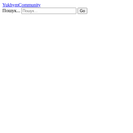
YukhymCommunity
Пошук...
Go