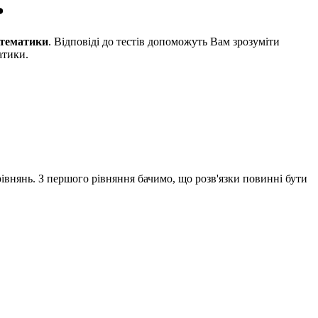
ь
атематики
. Відповіді до тестів допоможуть Вам зрозуміти
атики.
рівнянь. З першого рівняння бачимо, що розв'язки повинні бути