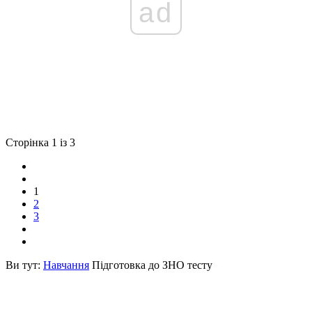
ad
Сторінка 1 із 3
1
2
3
Ви тут:
Навчання
Підготовка до ЗНО тесту