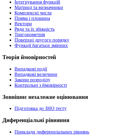
Інтегрування функцій
Матриці та визначники
Комплексні числа
Пряма і площина
Вектори
Ряди та їх збіжність
Тригонометрія
Поверхні другого порядку
Функції багатьох змінних
Теорія ймовірностей
Випадкові події
Випадкові величини
Закони розподілу
Контрольні з ймовірності
Зовнішнє незалежне оцінювання
Підготовка до ЗНО тесту
Диференціальні рівняння
Приклади диференціальних рівнянь