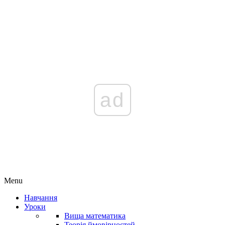
ad
Menu
Навчання
Уроки
Вища математика
Теорія ймовірностей