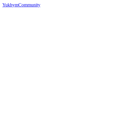
YukhymCommunity