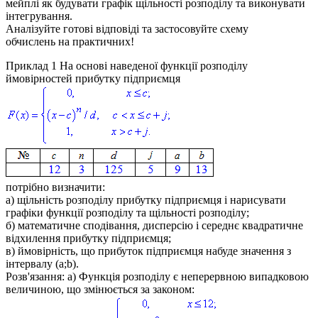
мейплі як будувати графік щільності розподілу та виконувати
інтегрування.
Аналізуйте готові відповіді та застосовуйте схему
обчислень на практичних!
Приклад 1
На основі наведеної функції розподілу
ймовірностей прибутку підприємця
потрібно визначити:
а) щільність розподілу прибутку підприємця і нарисувати
графіки функції розподілу та щільності розподілу;
б) математичне сподівання, дисперсію і середнє квадратичне
відхилення прибутку підприємця;
в) ймовірність, що прибуток підприємця набуде значення з
інтервалу (a;b).
Розв'язання: а)
Функція розподілу є неперервною випадковою
величиною, що змінюється за законом: