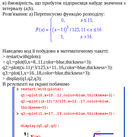
в) ймовірність, що прибуток підприємця набуде значення з
інтервалу
(a;b)
.
Розв'язання: а)
Переписуємо функцію розподілу:
Наведемо код її побудови в математичному пакеті:
> restart;with(plots):
> q1:=plot(0,x=8..11,color=blue,thickness=3):
q2:=plot((x-11)^3/125,x=11..16,color=blue,thickness=3):
q3:=plot(1,x=16..18,color=blue,thickness=3):
> display(q1,q2,q3);
В результаті на екрані побачимо