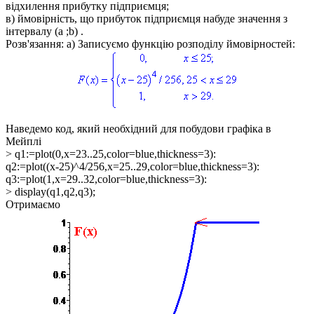
відхилення прибутку підприємця;
в) ймовірність, що прибуток підприємця набуде значення з
інтервалу (a ;b) .
Розв'язання: а)
Записуємо функцію розподілу ймовірностей:
Наведемо код, який необхідний для побудови графіка в
Мейплі
> q1:=plot(0,x=23..25,color=blue,thickness=3):
q2:=plot((x-25)^4/256,x=25..29,color=blue,thickness=3):
q3:=plot(1,x=29..32,color=blue,thickness=3):
> display(q1,q2,q3);
Отримаємо