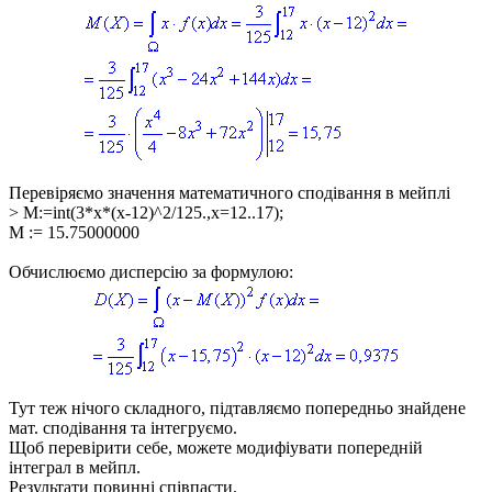
Перевіряємо значення математичного сподівання в мейплі
> M:=int(3*x*(x-12)^2/125.,x=12..17);
M := 15.75000000
Обчислюємо дисперсію за формулою:
Тут теж нічого складного, підтавляємо попередньо знайдене
мат. сподівання та інтегруємо.
Щоб перевірити себе, можете модифіувати попередній
інтеграл в мейпл.
Результати повинні співпасти.