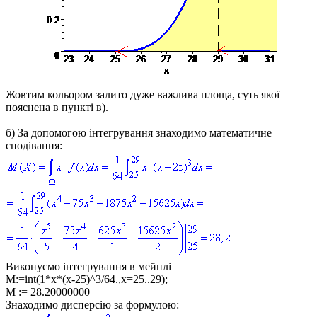
Жовтим кольором залито дуже важлива площа, суть якої
пояснена в пункті в).
б)
За допомогою інтегрування знаходимо математичне
сподівання:
Виконуємо інтегрування в мейплі
M:=int(1*x*(x-25)^3/64.,x=25..29);
M := 28.20000000
Знаходимо дисперсію за формулою: