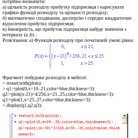
потрібно визначити:
а) щільність розподілу прибутку підприємця і нарисувати
графіки функції розподілу та щільності розподілу;
б) математичне сподівання, дисперсію і середнє квадратичне
відхилення прибутку підприємця;
в) ймовірність, що прибуток підприємця набуде значення з
інтервалу
(a ;b)
.
Розв'язання: а)
Функція розподілу при початковій умові рівна:
Фрагмент побудови розподілу в мейплі:
> restart;with(plots):
> q1:=plot(0,x=19..21,color=blue,thickness=3):
q2:=plot((x-21)^4/256,x=21..25,color=blue,thickness=3):
q3:=plot(1,x=25..27,color=blue,thickness=3):
> display(q1,q2,q3);