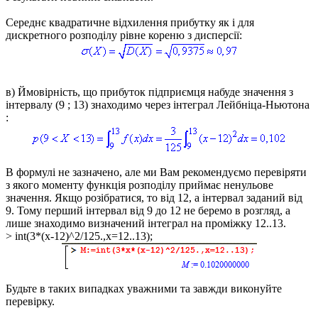
Середнє квадратичне відхилення прибутку як і для
дискретного розподілу рівне кореню з дисперсії:
в)
Ймовірність, що прибуток підприємця набуде значення з
інтервалу
(9 ; 13)
знаходимо через інтеграл Лейбніца-Ньютона
:
В формулі не зазначено, але ми Вам рекомендуємо перевіряти
з якого моменту функція розподілу приймає ненульове
значення. Якщо розібратися, то від 12, а інтервал заданий від
9. Тому перший інтервал від 9 до 12 не беремо в розгляд, а
лише знаходимо визначений інтеграл на проміжку 12..13.
> int(3*(x-12)^2/125.,x=12..13);
Будьте в таких випадках уважними та завжди виконуйте
перевірку.