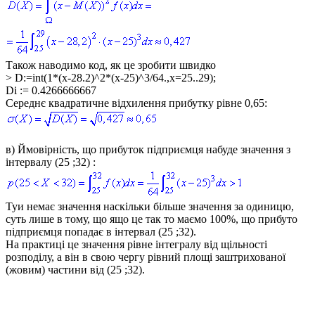
Також наводимо код, як це зробити швидко
> D:=int(1*(x-28.2)^2*(x-25)^3/64.,x=25..29);
Di := 0.4266666667
Середнє квадратичне відхилення прибутку рівне 0,65:
в)
Ймовірність, що прибуток підприємця набуде значення з
інтервалу
(25 ;32)
:
Туи немає значення наскільки більше значення за одиницю,
суть лише в тому, що ящо це так то маємо 100%, що прибуто
підприємця попадає в інтервал
(25 ;32).
На практиці це значення рівне інтегралу від щільності
розподілу, а він в свою чергу рівний площі заштрихованої
(жовим) частини від
(25 ;32)
.