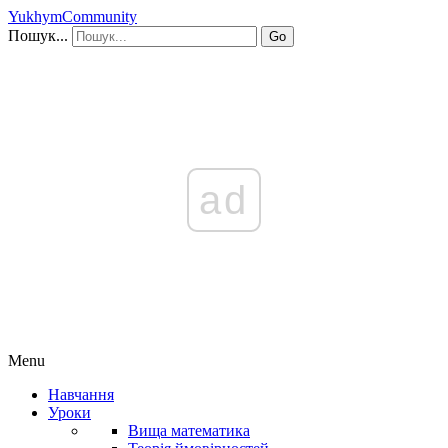
YukhymCommunity
Пошук...
Go
ad
Menu
Навчання
Уроки
Вища математика