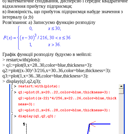
б) математичне сподівання, дисперсію і середнє квадратичне
відхилення прибутку підприємця;
в) ймовірність, що прибуток підприємця набуде значення з
інтервалу
(a ;b)
Розв'язання: а)
Записуємо функцію розподілу
Графік функції розподілу будуємо в мейплі:
> restart;with(plots):
> q1:=plot(0,x=28..30,color=blue,thickness=3):
q2:=plot((x-30)^3/216,x=30..36,color=blue,thickness=3):
q3:=plot(1,x=36..38,color=blue,thickness=3):
> display(q1,q2,q3);