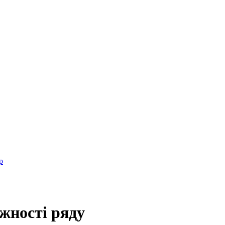
р
іжності ряду