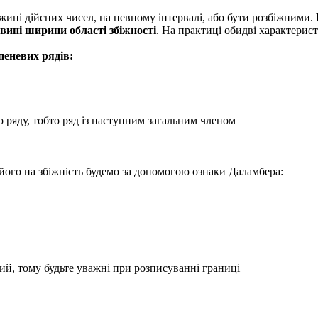
ині дійсних чисел, на певному інтервалі, або бути розбіжними.
овині ширини області збіжності
. На практиці обидві характерис
епеневих рядів:
о ряду, тобто ряд із наступним загальним членом
 його на збіжність будемо за допомогою ознаки Даламбера:
ий, тому будьте уважні при розписуванні границі