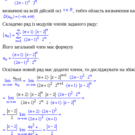
визначені на всій дійсній осі
, тобто область визначення н
.
Складемо ряд із модулів членів заданого ряду:
,
Його загальний член має формулу
Оскільки новий ряд має додатні члени, то досліджувати на збіж