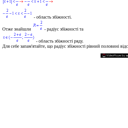
- область збіжності.
Отже знайшли
- радіус збіжності та
- область збіжності ряду.
Для себе запам'ятайте, що радіус збіжності рівний половині від