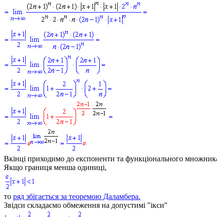
Вкінці приходимо до експоненти та функціонального множник
Якщо границя менша одиниці,
то
ряд збігається за теоремою Даламбера.
Звідси складаємо обмеження на допустимі "ікси"