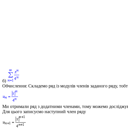
б)
Обчислення:
Складемо ряд із модулів членів заданого ряду, тоб
Ми отримали ряд з додатними членами, тому можемо досліджув
Для цього записуємо наступний член ряду