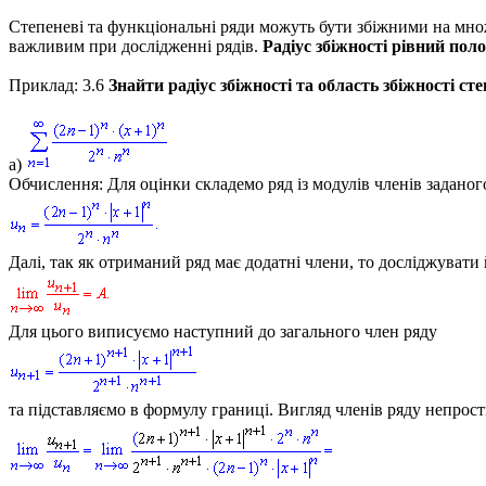
Степеневі та функціональні ряди можуть бути збіжними на множ
важливим при дослідженні рядів.
Радіус збіжності рівний пол
Приклад: 3.6
Знайти радіус збіжності та область збіжності ст
а)
Обчислення:
Для оцінки складемо ряд із модулів членів заданог
Далі, так як отриманий ряд має додатні члени, то досліджувати
Для цього виписуємо наступний до загального член ряду
та підставляємо в формулу границі. Вигляд членів ряду непрост