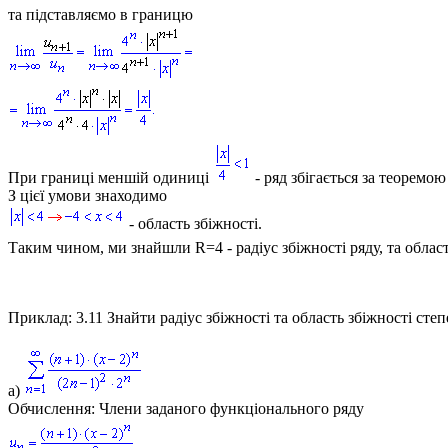
та підставляємо в границю
При границі меншій одиниці
- ряд збігається за теоремо
З цієї умови знаходимо
- область збіжності.
Таким чином, ми знайшли
R=4
- радіус збіжності ряду, та облас
Приклад: 3.11
Знайти радіус збіжності та область збіжності степ
а)
Обчислення:
Члени заданого функціонального ряду