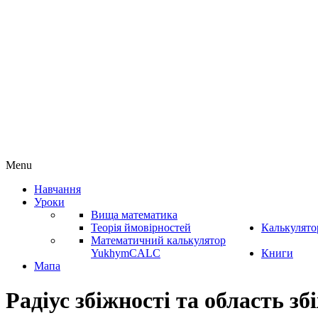
Menu
Навчання
Уроки
Вища математика
Теорія ймовірностей
Калькулято
Математичний калькулятор
YukhymCALC
Книги
Мапа
Радіус збіжності та область зб