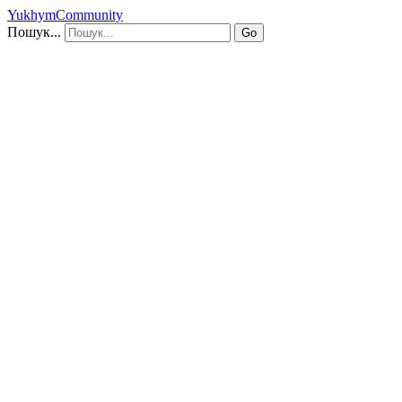
YukhymCommunity
Пошук...
Go