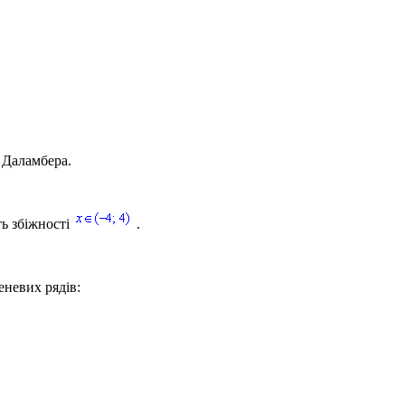
ю Даламбера.
ть збіжності
.
еневих рядів: