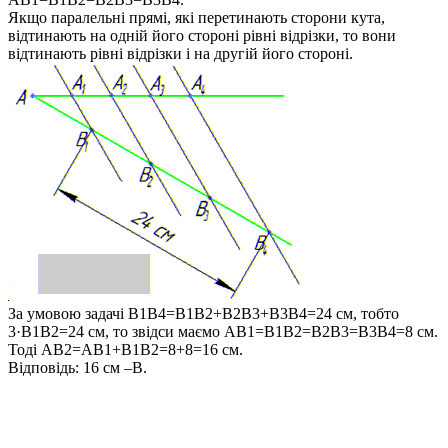
Якщо паралельні прямі, які перетинають сторони кута,
відтинають на одній його стороні рівні відрізки, то вони
відтинають рівні відрізки і на другій його стороні.
За умовою задачі
B1B4=B1B2+B2B3+B3B4=24 см
, тобто
3·B1B2=24 см
, то звідси маємо
AB1=B1B2=B2B3=B3B4=8 см
.
Тоді
AB2=AB1+B1B2=8+8=16 см.
Відповідь:
16 см –В.