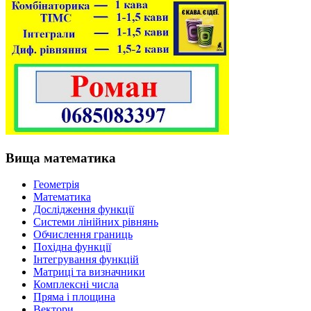
Вища математика
Геометрія
Математика
Дослідження функції
Системи лінійних рівнянь
Обчислення границь
Похідна функції
Інтегрування функцій
Матриці та визначники
Комплексні числа
Пряма і площина
Вектори