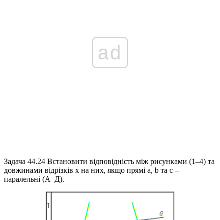
ad
Задача 44.24
Встановити відповідність між рисунками (1–4) та
довжинами відрізків
x
на них, якщо прямі
a, b
та
c
–
паралельні (А–Д).
1