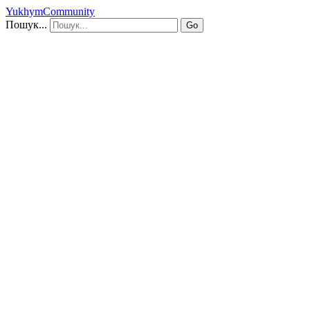
YukhymCommunity
Пошук...
Go