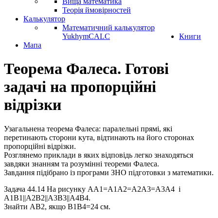
Вища математика
Теорія ймовірностей
Калькулятор
Математичний калькулятор
YukhymCALC
Книги
Мапа
Теорема Фалеса. Готові
задачі на пропорційні
відрізки
Узагальнена теорема Фалеса:
паралельні прямі, які
перетинають сторони кута, відтинають на його сторонах
пропорційні відрізки.
Розглянемо приклади в яких відповідь легко знаходяться
завдяки знанням та розумінні теореми Фалеса.
Завдання підібрано із програми ЗНО підготовки з математики.
Задача 44.14
На рисунку
AA1=A1A2=A2A3=A3A4
і
A1B1||A2B2||A3B3||A4B4
.
Знайти
AB2
, якщо
B1B4=24 см
.