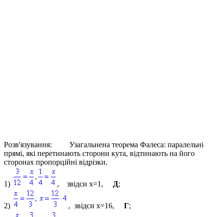
Розв'язування:
Узагальнена теорема Фалеса:
паралельні
прямі, які перетинають сторони кута, відтинають на його
сторонах пропорційні відрізки.
1)
, звідси
x=1
,
Д
;
2)
, звідси
x=16
,
Г
;