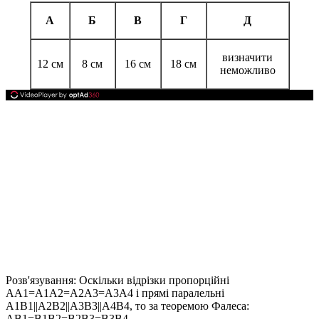
А
Б
В
Г
Д
визначити
12 см
8 см
16 см
18 см
неможливо
Розв'язування:
Оскільки відрізки пропорційні
AA1=A1A2=A2A3=A3A4
і прямі паралельні
A1B1||A2B2||A3B3||A4B4
, то за теоремою Фалеса:
AB1=B1B2=B2B3=B3B4
.