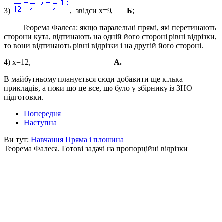
3)
, звідси
x=9
,
Б
;
Теорема Фалеса:
якщо паралельні прямі, які перетинають
сторони кута, відтинають на одній його стороні рівні відрізки,
то вони відтинають рівні відрізки і на другій його стороні.
4)
x=12
,
А.
В майбутньому планується сюди добавити ще кілька
прикладів, а поки що це все, що було у збірнику із ЗНО
підготовки.
Попередня
Наступна
Ви тут:
Навчання
Пряма і площина
Теорема Фалеса. Готові задачі на пропорційні відрізки