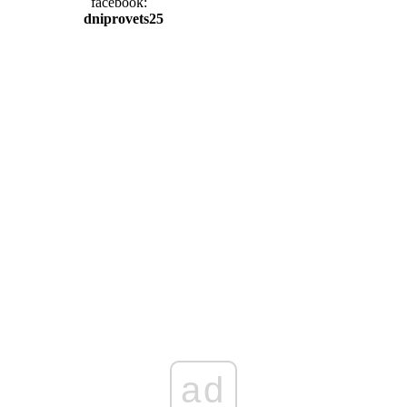
facebook:
dniprovets25
ad