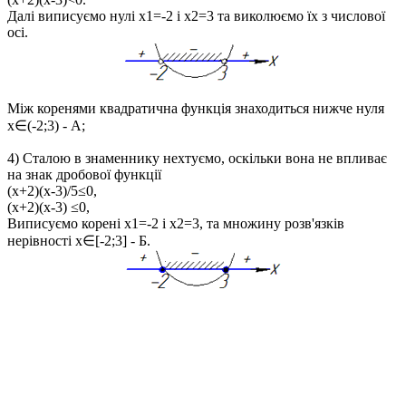
Далі виписуємо нулі
x1=-2 і x2=3
та виколюємо їх з числової
осі.
Між коренями квадратична функція знаходиться нижче нуля
x∈(-2;3)
- А;
4) Сталою в знаменнику нехтуємо, оскільки вона не впливає
на знак дробової функції
(x+2)(x-3)/5≤0,
(x+2)(x-3) ≤0
,
Виписуємо корені
x1=-2 і x2=3
, та множину розв'язків
нерівності
x∈[-2;3]
- Б.