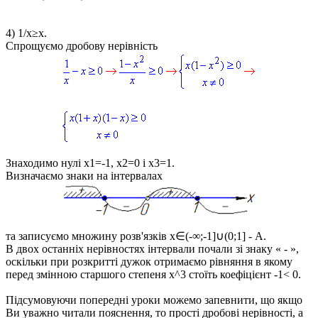
4)
1/x≥x
.
Спрощуємо дробову нерівність
Знаходимо нулі
x1=-1, x2=0 і x3=1
.
Визначаємо знаки на інтервалах
та записуємо множину розв'язків
x∈(-∞;-1]∪(0;1]
- А.
В двох останніх нерівностях інтервали почали зі знаку « - »,
оскільки при розкритті дужок отримаємо рівняння в якому
перед змінною старшого степеня
x^3
стоїть коефіцієнт
-1< 0
.
Підсумовуючи попередні уроки можемо запевнити, що якщо
Ви уважно читали пояснення, то прості дробові нерівності, а