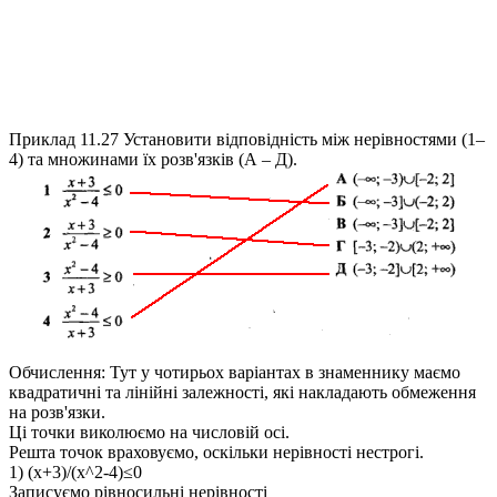
Приклад 11.27
Установити відповідність між нерівностями (1–
4) та множинами їх розв'язків (А – Д).
Обчислення:
Тут у чотирьох варіантах в знаменнику маємо
квадратичні та лінійні залежності, які накладають обмеження
на розв'язки.
Ці точки виколюємо на числовій осі.
Решта точок враховуємо, оскільки нерівності нестрогі.
1)
(x+3)/(x^2-4)≤0
Записуємо рівносильні нерівності