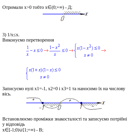
Отримали
x>0
тобто
x∈(0;+∞)
- Д;
3)
1/x≤x
.
Виконуємо перетворення
Записуємо нулі
x1=-1, x2=0 і x3=1
та наносимо їх на числову
вісь.
Встановлюємо проміжки знакосталості та записуємо потрібні
у відповідь
x∈[-1;0)∪[1;+∞)
- В;