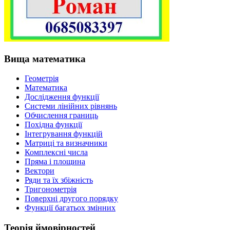
Вища математика
Геометрія
Математика
Дослідження функції
Системи лінійних рівнянь
Обчислення границь
Похідна функції
Інтегрування функцій
Матриці та визначники
Комплексні числа
Пряма і площина
Вектори
Ряди та їх збіжність
Тригонометрія
Поверхні другого порядку
Функції багатьох змінних
Теорія ймовірностей