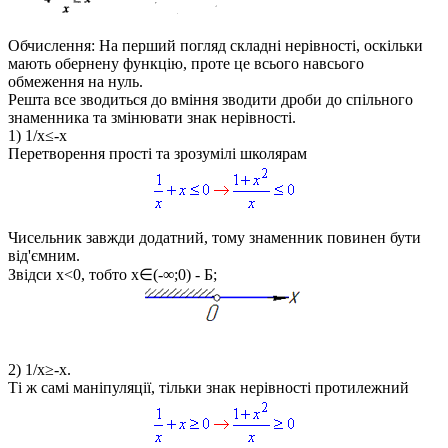
Обчислення:
На перший погляд складні нерівності, оскільки
мають обернену функцію, проте це всього навсього
обмеження на нуль.
Решта все зводиться до вміння зводити дроби до спільного
знаменника та змінювати знак нерівності.
1)
1/x≤-x
Перетворення прості та зрозумілі школярам
Чисельник завжди додатний, тому знаменник повинен бути
від'ємним.
Звідси
x<0
, тобто
x∈(-∞;0)
- Б;
2)
1/x≥-x
.
Ті ж самі маніпуляції, тільки знак нерівності протилежний