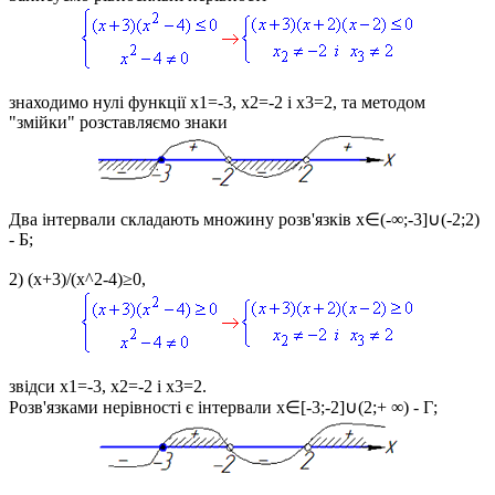
знаходимо нулі функції
x1=-3, x2=-2 і x3=2
, та методом
"змійки" розставляємо знаки
Два інтервали складають множину розв'язків
x∈(-∞;-3]∪(-2;2)
- Б;
2)
(x+3)/(x^2-4)≥0,
звідси
x1=-3, x2=-2 і x3=2.
Розв'язками нерівності є інтервали
x∈[-3;-2]∪(2;+ ∞)
- Г;