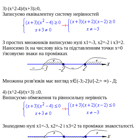
3)
(x^2-4)/(x+3)≥0,
Записуємо еквівалентну систему нерівностей
З простих множників виписуємо нулі
x1=-3, x2=-2 і x3=2.
Наносимо їх на числову вісь та підставленням точки
x=0
з'ясовуємо знаки на проміжках
Множина розв'язків має вигляд
x∈(-3;-2]∪[-2;+ ∞)
- Д;
4)
(x^2-4)/(x+3) ≤0.
Виписуємо обмеження та рівносильну нерівність
Знаходимо нулі
x1=-3, x2=-2 і x3=2
та проміжки знакосталості.