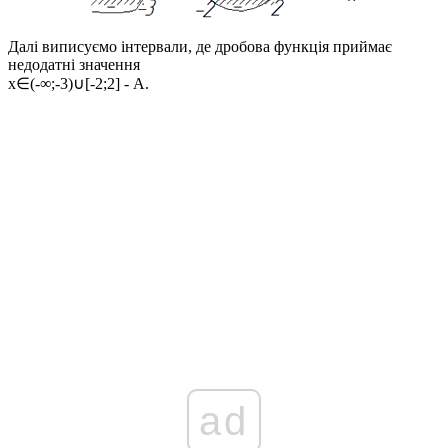
Далі виписуємо інтервали, де дробова функція приймає
недодатні значення
x∈(-∞;-3)∪[-2;2]
- А.
ad