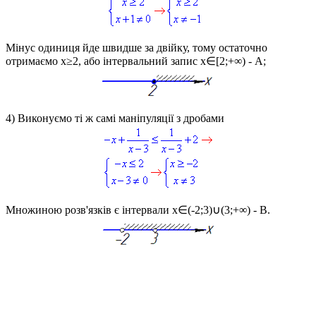
Мінус одиниця йде швидше за двійку, тому остаточно
отримаємо
x≥2
, або інтервальний запис
x∈[2;+∞)
- А;
4) Виконуємо ті ж самі маніпуляції з дробами
Множиною розв'язків є інтервали
x∈(-2;3)∪(3;+∞)
- В.