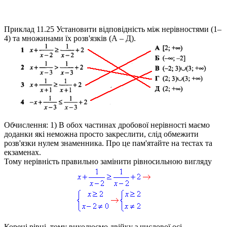
Приклад 11.25
Установити відповідність між нерівностями (1–
4) та множинами їх розв'язків (А – Д).
Обчислення:
1) В обох частинах дробової нерівності маємо
доданки які неможна просто закреслити, слід обмежити
розв'язки нулем знаменника. Про це пам'ятайте на тестах та
екзаменах.
Тому нерівність правильно замінити рівносильною вигляду
Корені рівні, тому виколюємо двійку з числової осі