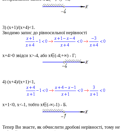
3)
(x+1)/(x+4)<1.
Зводимо запис до рівносильної нерівності
x+4>0
звідси
x>-4
, або
x∈(-4;+∞
) - Г;
4)
(x+4)/(x+1)<1
,
x+1<0, x<-1
, тобто
x∈(-∞;-1)
- Б.
Тепер Ви знаєте, як обчислити дробові нерівності, тому не