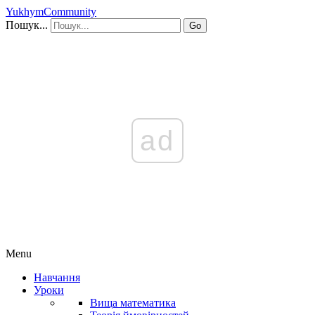
YukhymCommunity
Пошук...
Go
ad
Menu
Навчання
Уроки
Вища математика