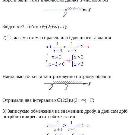
Звідси
x>2
, тобто
x∈(2;+∞)
- Д;
2) Та ж сама схема справедлива і для цього завдання
Наносимо точки та заштриховуємо потрібну область
Отримали два інтервали
x∈(2;3)∪(3;+∞)
- Г;
3) Записуємо обмеження на знаменник дробу, а далі сам дріб
потрібно викреслити з обох частин