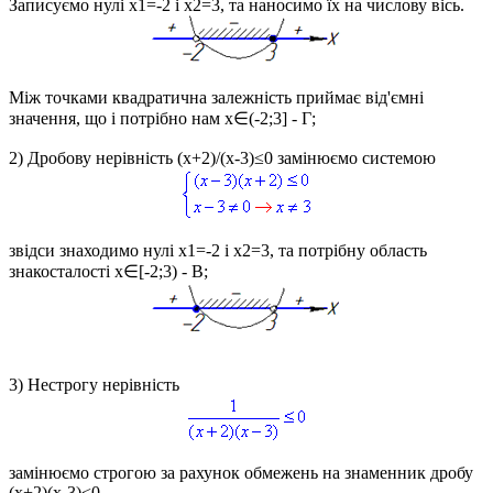
Записуємо нулі
x1=-2 і x2=3
, та наносимо їх на числову вісь.
Між точками квадратична залежність приймає від'ємні
значення, що і потрібно нам
x∈(-2;3]
- Г;
2) Дробову нерівність
(x+2)/(x-3)≤0
замінюємо системою
звідси знаходимо нулі
x1=-2 і x2=3
, та потрібну область
знакосталості
x∈[-2;3)
- В;
3) Нестрогу нерівність
замінюємо строгою за рахунок обмежень на знаменник дробу
(x+2)(x-3)<0
.