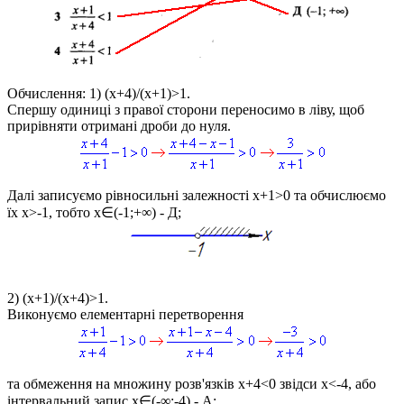
Обчислення:
1)
(x+4)/(x+1)>1.
Спершу одиниці з правої сторони переносимо в ліву, щоб
прирівняти отримані дроби до нуля.
Далі записуємо рівносильні залежності
x+1>0
та обчислюємо
їх
x>-1
, тобто
x∈(-1;+∞)
- Д;
2)
(x+1)/(x+4)>1
.
Виконуємо елементарні перетворення
та обмеження на множину розв'язків
x+4<0
звідси
x<-4
, або
інтервальний запис
x∈(-∞;-4)
- А;