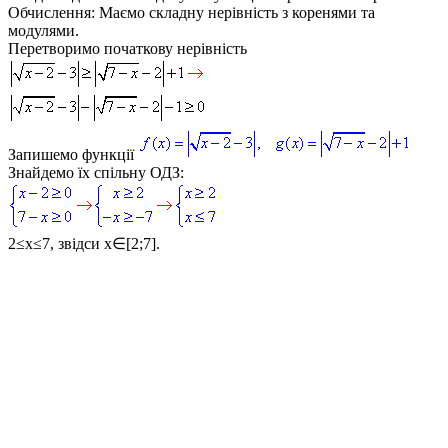
Обчислення:
Маємо складну нерівність з коренями та
модулями.
Перетворимо початкову нерівність
Запишемо функції
Знайдемо їх спільну ОДЗ:
2≤x≤7
, звідси
x∈[2;7]
.