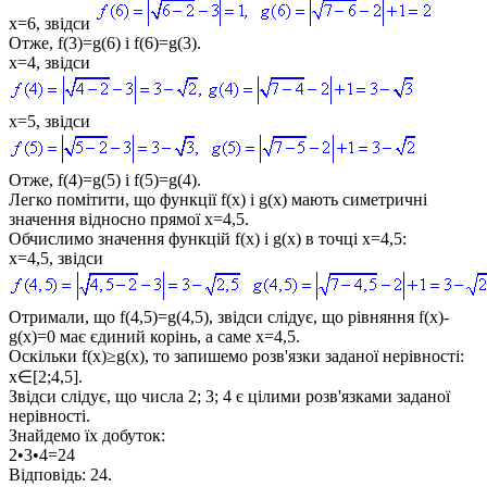
x=6, звідси
Отже,
f(3)=g(6)
і
f(6)=g(3)
.
x=4, звідси
x=5, звідси
Отже,
f(4)=g(5)
і
f(5)=g(4
).
Легко помітити, що функції
f(x)
і
g(x)
мають симетричні
значення відносно прямої x=4,5.
Обчислимо значення функцій
f(x)
і
g(x)
в точці x=4,5:
x=4,5, звідси
Отримали, що
f(4,5)
=
g(4,5)
, звідси слідує, що рівняння
f(x)-
g(x)=0
має єдиний корінь, а саме x=4,5.
Оскільки
f(x)≥g(x)
, то запишемо розв'язки заданої нерівності:
x∈[2;4,5]
.
Звідси слідує, що числа 2; 3; 4 є цілими розв'язками заданої
нерівності.
Знайдемо їх добуток:
2•3•4=24
Відповідь:
24.