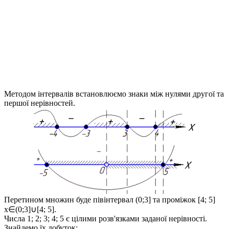
Методом інтервалів встановлюємо знаки між нулями другої та
першої нерівностей.
Перетином множин буде півінтервал
(0;3]
та проміжок
[4; 5]
x∈(0;3]∪[4; 5]
.
Числа 1; 2; 3; 4; 5 є цілими розв'язками заданої нерівності.
Знайдемо їх добуток: