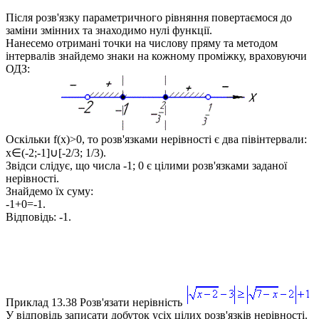
Після розв'язку параметричного рівняння повертаємося до
заміни змінних та знаходимо нулі функції.
Нанесемо отримані точки на числову пряму та методом
інтервалів знайдемо знаки на кожному проміжку, враховуючи
ОДЗ:
Оскільки
f(x)>0
, то розв'язками нерівності є два півінтервали:
x∈(-2;-1]∪[-2/3; 1/3)
.
Звідси слідує, що числа -1; 0 є цілими розв'язками заданої
нерівності.
Знайдемо їх суму:
-1+0=-1
.
Відповідь:
-1.
Приклад 13.38
Розв'язати нерівність
У відповідь записати добуток усіх цілих розв'язків нерівності.