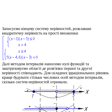
Записуємо кінцеву систему нерівностей, розклавши
квадратичну нерівність на прості множники
Далі методом інтервалів наносимо нулі функцій та
заштриховуємо області де розв'язки першої та другої
нерівності співпадають. Для складних ірраціональних рівнянь
краще будувати стільки числових осей методом інтервалів,
скільки систем нерівностей отримали.