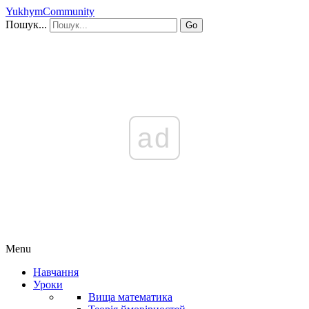
YukhymCommunity
Пошук...
Go
ad
Menu
Навчання
Уроки
Вища математика