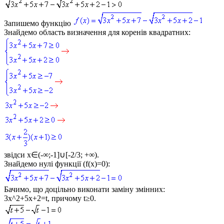
Запишемо функцію
Знайдемо область визначення для коренів квадратних:
звідси
x∈(-∞;-1]∪[-2/3; +∞)
.
Знайдемо нулі функції (
f(x)=0
):
Бачимо, що доцільно виконати заміну змінних:
3x^2+5x+2=t
, причому
t≥0
.