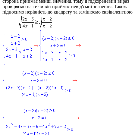
сторона приймає менші значення, тому її підкореневий вираз
провіряємо на те чи він приймає невід'ємні значення. Також
підносимо нерівність до квадрату та замінюємо еквівалентною