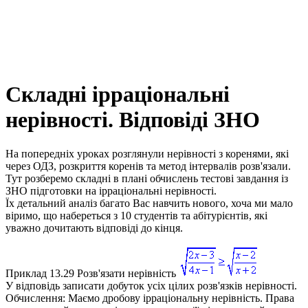
Складні ірраціональні
нерівності. Відповіді ЗНО
На попередніх уроках розглянули нерівності з коренями, які
через ОДЗ, розкриття коренів та метод інтервалів розв'язали.
Тут розберемо складні в плані обчислень тестові завдання із
ЗНО підготовки на ірраціональні нерівності.
Їх детальний аналіз багато Вас навчить нового, хоча ми мало
віримо, що набереться з 10 студентів та абітурієнтів, які
уважно дочитають відповіді до кінця.
Приклад 13.29
Розв'язати нерівність
У відповідь записати добуток усіх цілих розв'язків нерівності.
Обчислення:
Маємо дробову ірраціональну нерівність. Права