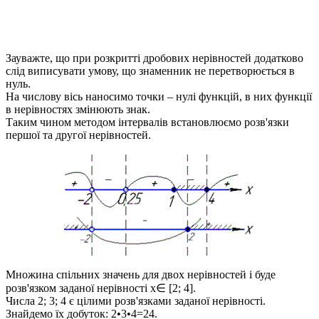
Зауважте, що при розкритті дробових нерівностей додатково
слід виписувати умову, що знаменник не перетворюється в
нуль.
На числову вісь наносимо точки – нулі функцій, в них функції
в нерівностях змінюють знак.
Таким чином методом інтервалів встановлюємо розв'язки
першої та другої нерівностей.
Множина спільних значень для двох нерівностей і буде
розв'язком заданої нерівності
x∈ [2; 4]
.
Числа 2; 3; 4 є цілими розв'язками заданої нерівності.
Знайдемо їх добуток:
2•3•4=24
.