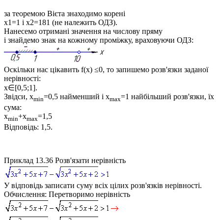
за теоремою Вієта знаходимо корені
x1=1
і
x2=181
(не належить ОДЗ).
Нанесемо отримані значення на числову пряму
і знайдемо знак на кожному проміжку, враховуючи ОДЗ:
Оскільки нас цікавить
f(x) ≤0
, то запишемо розв'язки заданої
нерівності:
x∈[0,5;1]
.
Звідси,
x
=0,5
найменший і
x
=1
найбільший розв'язки, їх
min
max
сума:
x
+x
=1,5
min
max
Відповідь:
1,5.
Приклад 13.36
Розв'язати нерівність
У відповідь записати суму всіх цілих розв'язків нерівності.
Обчислення:
Перетворимо нерівність