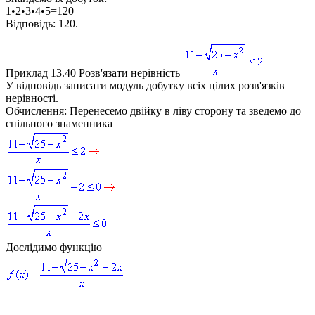
1•2•3•4•5=120
Відповідь:
120.
Приклад 13.40
Розв'язати нерівність
У відповідь записати модуль добутку всіх цілих розв'язків
нерівності.
Обчислення:
Перенесемо двійку в ліву сторону та зведемо до
спільного знаменника
Дослідимо функцію