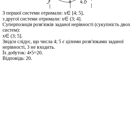
З першої системи отримали:
x∈ [4; 5]
,
з другої системи отримали:
x∈ (3; 4]
.
Суперпозиція розв'язків заданої нерівності (сукупність двох
систем):
x∈ (3; 5]
.
Звідси слідує, що числа 4; 5 є цілими розв'язками заданої
нерівності, 3 не входить.
Їх добуток: 4•5=20.
Відповідь:
20.