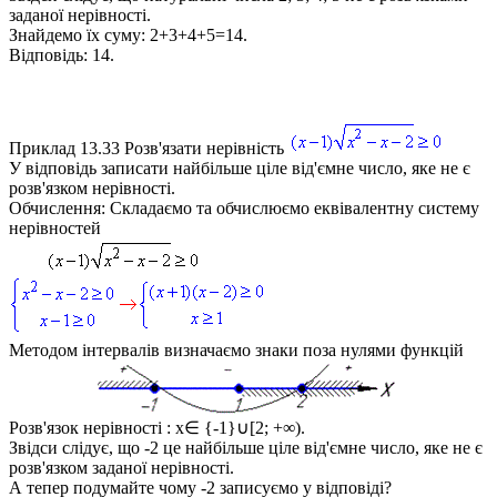
заданої нерівності.
Знайдемо їх суму:
2+3+4+5=14
.
Відповідь:
14.
Приклад 13.33
Розв'язати нерівність
У відповідь записати найбільше ціле від'ємне число, яке не є
розв'язком нерівності.
Обчислення:
Складаємо та обчислюємо еквівалентну систему
нерівностей
Методом інтервалів визначаємо знаки поза нулями функцій
Розв'язок нерівності :
x∈ {-1}∪[2; +∞)
.
Звідси слідує, що -2 це найбільше ціле від'ємне число, яке не є
розв'язком заданої нерівності.
А тепер подумайте чому -2 записуємо у відповіді?