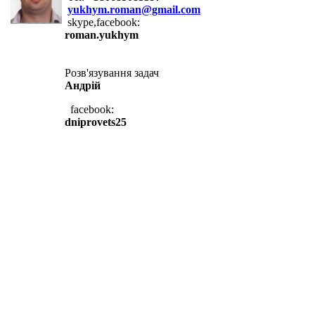
yukhym.roman@gmail.com
skype,facebook:
roman.yukhym
Розв'язування задач
Андрій
facebook:
dniprovets25