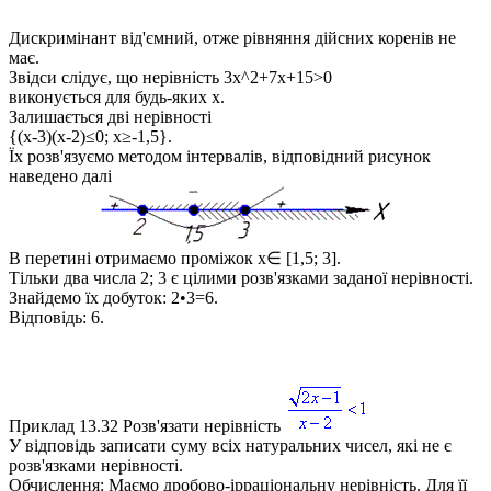
Дискримінант від'ємний, отже рівняння дійсних коренів не
має.
Звідси слідує, що нерівність
3x^2+7x+15>0
виконується для будь-яких
x
.
Залишається дві нерівності
{(x-3)(x-2)≤0; x≥-1,5}
.
Їх розв'язуємо методом інтервалів, відповідний рисунок
наведено далі
В перетині отримаємо проміжок
x∈ [1,5; 3]
.
Тільки два числа 2; 3 є цілими розв'язками заданої нерівності.
Знайдемо їх добуток: 2•3=6.
Відповідь:
6.
Приклад 13.32
Розв'язати нерівність
У відповідь записати суму всіх натуральних чисел, які не є
розв'язками нерівності.
Обчислення:
Маємо дробово-ірраціональну нерівність. Для її