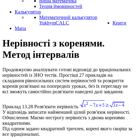
Вища математика
Теорія ймовірностей
Калькулятор
Математичний калькулятор
YukhymCALC
Книги
Мапа
Нерівності з коренями.
Метод інтервалів
Продовжуємо аналізувати готові відповіді до ірраціональних
нерівностей із ЗНО тестів. Простіші 27 прикладів на
складання рівносильних систем нерівностей та розкриття
коренів розв'язані на попередніх уроках, без їх перегляду не
всі зможуть самостійно розв'язати наведені далі завдання.
Приклад 13.28
Розв'язати нерівність
У відповідь записати найменший цілий розв'язок нерівності.
Обчислення:
Маємо нестрогу нерівність з двома коренями
квадратними.
Під одним задано квадратний тричлен, корені якого скоріш за
все ірраціональні.