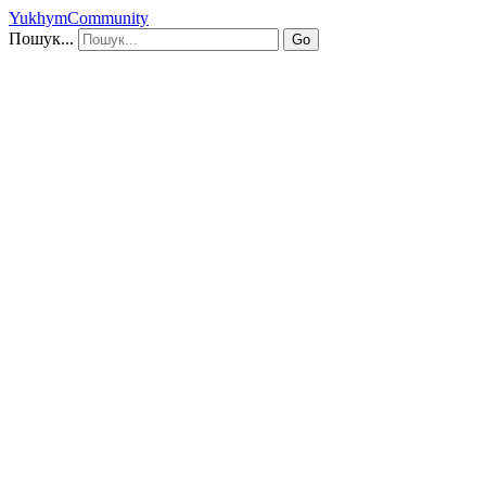
YukhymCommunity
Пошук...
Go