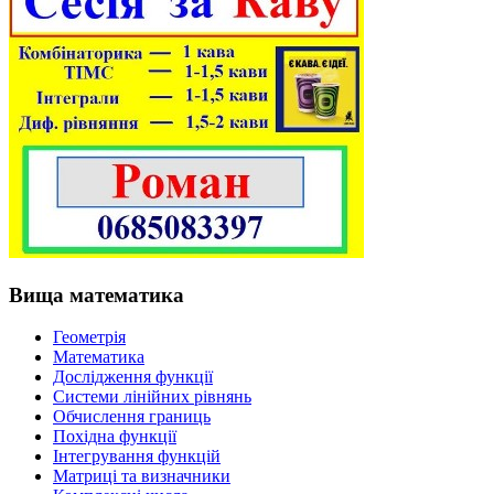
Вища математика
Геометрія
Математика
Дослідження функції
Системи лінійних рівнянь
Обчислення границь
Похідна функції
Інтегрування функцій
Матриці та визначники