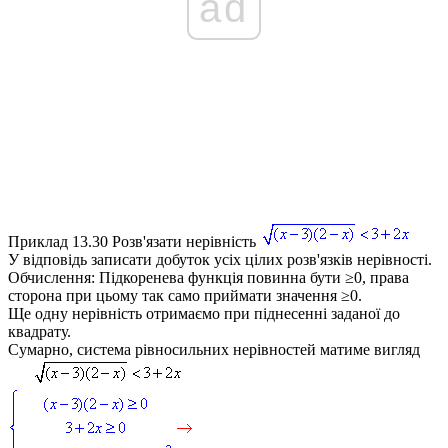
ad
Приклад 13.30
Розв'язати нерівність
У відповідь записати добуток усіх цілих розв'язків нерівності.
Обчислення:
Підкоренева функція повинна бути ≥0, права
сторона при цьому так само приймати значення ≥0.
Ще одну нерівність отримаємо при піднесенні заданої до
квадрату.
Сумарно, система рівносильних нерівностей матиме вигляд