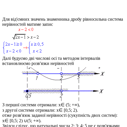
Для від'ємних значень знаменника дробу рівносильна система
нерівностей матиме запис
Далі будуємо дві числові осі та методом інтервалів
встановлюємо розв'язки нерівностей
З першої системи отримали:
x∈ (5; +∞)
,
з другої системи отримали:
x∈ [0,5; 2)
.
отже розв'язок заданої нерівності (сукупність двох систем):
x∈ [0,5; 2) ∪(5; +∞)
.
Звідси слідує, що натуральні числа 2; 3; 4; 5 не є розв'язками