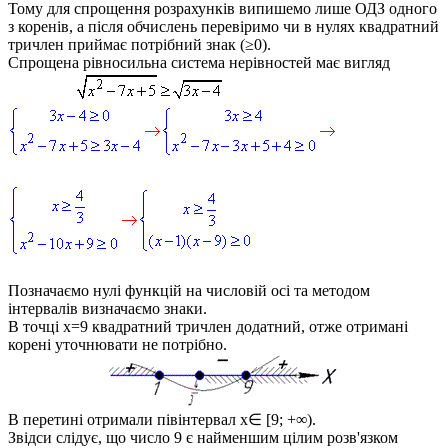
Тому для спрощення розрахунків випишемо лише ОДЗ одного
з коренів, а після обчислень перевіримо чи в нулях квадратний
тричлен приймає потрібний знак (≥0).
Спрощена рівносильна система нерівностей має вигляд
Позначаємо нулі функцій на числовій осі та методом
інтервалів визначаємо знаки.
В точці
x=9
квадратний тричлен додатний, отже отримані
корені уточнювати не потрібно.
В перетині отримали півінтервал
x∈ [9; +∞)
.
Звідси слідує, що число 9 є найменшим цілим розв'язком