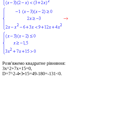
Розв'яжемо квадратне рівняння:
3x^2+7x+15=0,
D=7^2-4•3•15=49-180=-131<0.