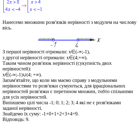
Нанесемо множини розв'язків нерівності з модулем на числову
вісь.
З першої нерівності отримали:
x∈(-∞;-1)
,
з другої нерівності отримали:
x∈(4;+∞)
.
Таким чином розв'язок нерівності (сукупність двох
нерівностей):
x∈(-∞;-1)∪(4; +∞)
.
Запам'ятайте, що коли ми маємо справу з модульними
нерівностями то розв'язки сумуються, для ірраціональних
нерівностей розв'язки є перетином множин, тобто спільними
для усіх нерівностей.
Випишемо цілі числа -1; 0; 1; 2; 3; 4 які не є розв'язками
заданої нерівності.
Знайдемо їх суму:
-1+0+1+2+3+4=9
.
Відповідь:
9.