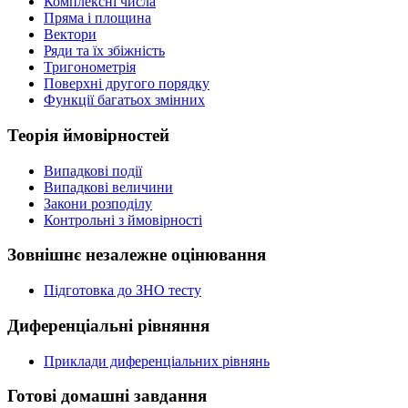
Комплексні числа
Пряма і площина
Вектори
Ряди та їх збіжність
Тригонометрія
Поверхні другого порядку
Функції багатьох змінних
Теорія ймовірностей
Випадкові події
Випадкові величини
Закони розподілу
Контрольні з ймовірності
Зовнішнє незалежне оцінювання
Підготовка до ЗНО тесту
Диференціальні рівняння
Приклади диференціальних рівнянь
Готові домашні завдання