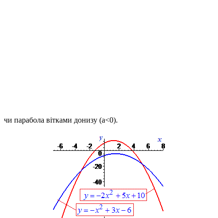
чи парабола вітками донизу
(a<0)
.