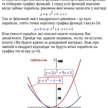
та побудови графіку функцій. І серед усіх функцій важливе
місце займає парабола, рівняння якої можна записати у вигляді
Так от фізичний зміст квадратного рівняння – це нулі
параболи, тобто точки перетину графіка функції з віссю
Ox
Властивості парабол, які описані нижче попрошу Вас
запам'ятати. Прийде час здавати екзамени, тести, чи вступні
іспити і Ви будете вдячні за довідковий матеріал. Знак при
змінній в квадраті відповідає чи будуть вітки параболи на
графіку іти вгору
(a>0)
,