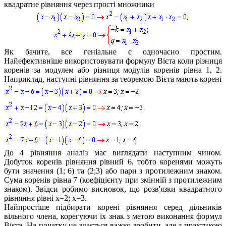
квадратне рівняння через прості множники
Як бачите, все геніальне є одночасно простим.
Найефективніше використовувати формулу Вієта коли різниця
коренів за модулем або різниця модулів коренів рівна 1, 2.
Наприклад, наступні рівняння за теоремою Вієта мають корені
До 4 рівняння аналіз має виглядати наступним чином.
Добуток коренів рівняння рівний 6, тобто коренями можуть
бути значення (1; 6) та (2;3) або пари з протилежним знаком.
Сума коренів рівна 7 (коефіцієнту при змінній з протилежним
знаком). Звідси робимо висновок, що розв'язки квадратного
рівняння рівні
x=2; x=3
.
Найпростіше підбирати корені рівняння серед дільників
вільного члена, корегуючи їх знак з метою виконання формул
Вієта. На початку це здається важко зробити, але з практикою