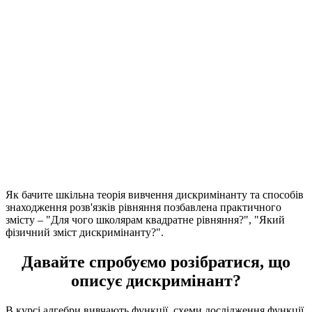
Як бачите шкільна теорія вивчення дискримінанту та способів
знаходження розв'язків рівняння позбавлена практичного
змісту –
"Для чого школярам квадратне рівняння?", "Який
фізичний зміст дискримінанту?".
Давайте спробуємо розібратися,
що
описує дискримінант?
В курсі алгебри вивчають функції, схеми дослідження функції