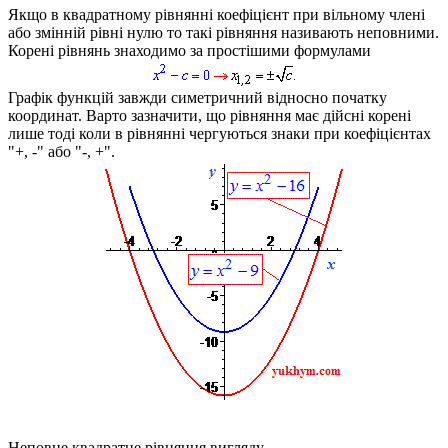
Якщо в квадратному рівнянні коефіцієнт при вільному члені
або змінній рівні нулю то такі рівняння називають неповними.
Корені рівнянь знаходимо за простішими формулами
Графік функцій завжди симетричний відносно початку
координат. Варто зазначити, що рівняння має дійсні корені
лише тоді коли в рівнянні чергуються знаки при коефіцієнтах
"+, -" або "-, +".
Неповне квадратне рівняння вигляду