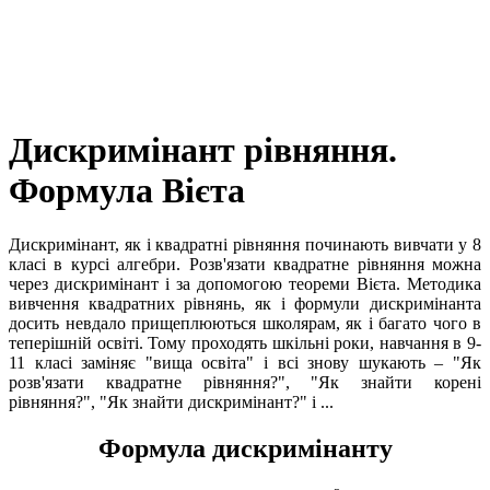
Дискримінант рівняння.
Формула Вієта
Дискримінант, як і квадратні рівняння починають вивчати у 8
клаcі в курсі алгебри. Розв'язати квадратне рівняння можна
через дискримінант і за допомогою теореми Вієта. Методика
вивчення квадратних рівнянь, як і формули дискримінанта
досить невдало прищеплюються школярам, як і багато чого в
теперішній освіті. Тому проходять шкільні роки, навчання в 9-
11 класі заміняє "вища освіта" і всі знову шукають –
"Як
розв'язати квадратне рівняння?", "Як знайти корені
рівняння?", "Як знайти дискримінант?"
і ...
Формула дискримінанту