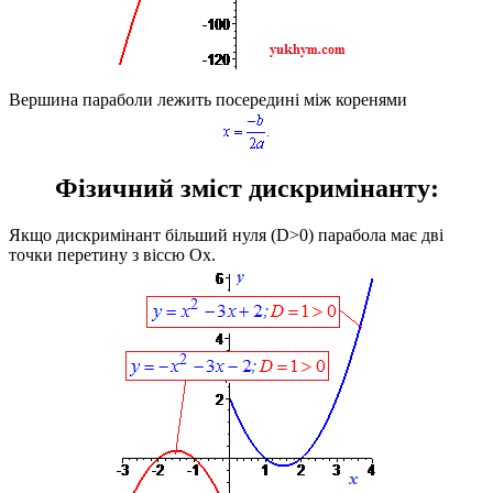
Вершина параболи лежить посередині між коренями
Фізичний зміст дискримінанту:
Якщо дискримінант більший нуля
(D>0)
парабола має дві
точки перетину з віссю
Ox
.