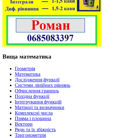
Вища математика
Геометрія
Математика
Дослідження функції
Системи лінійних рівнянь
Обчислення границь
Похідна функції
Інтегрування функцій
Матриці та визначники
Комплексні числа
Пряма і площина
Вектори
Ряди та їх збіжність
Тригонометрія