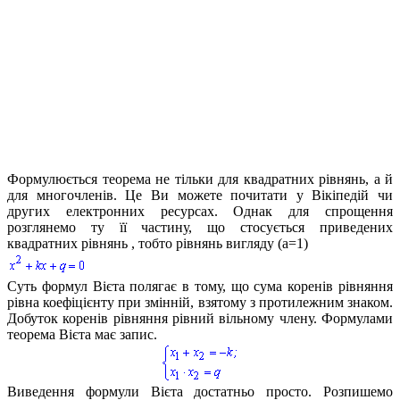
Формулюється теорема не тільки для квадратних рівнянь, а й
для многочленів. Це Ви можете почитати у Вікіпедій чи
других електронних ресурсах. Однак для спрощення
розглянемо ту її частину, що стосується приведених
квадратних рівнянь , тобто рівнянь вигляду
(a=1)
Суть формул Вієта полягає в тому, що сума коренів рівняння
рівна коефіцієнту при змінній, взятому з протилежним знаком.
Добуток коренів рівняння рівний вільному члену. Формулами
теорема Вієта має запис.
Виведення формули Вієта достатньо просто. Розпишемо