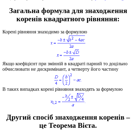
Загальна формула для знаходження
коренів квадратного рівняння
:
Корені рівняння знаходимо за формулою
Якщо коефіцієнт при змінній в квадраті парний то доцільно
обчислювати не дискримінант, а четверту його частину
В таких випадках корені рівняння знаходять за формулою
Другий спосіб знаходження коренів –
це Теорема Вієта.