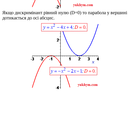
Якщо дискримінант рівний нулю
(D=0)
то парабола у вершині
дотикається до осі абсцис.