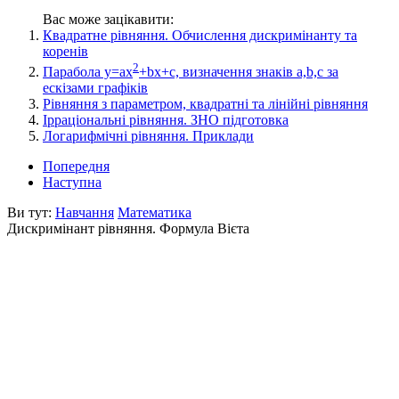
Вас може зацікавити:
Квадратне рівняння. Обчислення дискримінанту та
коренів
2
Парабола y=ax
+bx+c, визначення знаків a,b,c за
ескізами графіків
Рівняння з параметром, квадратні та лінійні рівняння
Ірраціональні рівняння. ЗНО підготовка
Логарифмічні рівняння. Приклади
Попередня
Наступна
Ви тут:
Навчання
Математика
Дискримінант рівняння. Формула Вієта