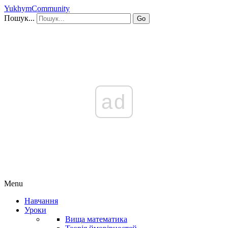
YukhymCommunity
Пошук...
Go
ad
Menu
Навчання
Уроки
Вища математика