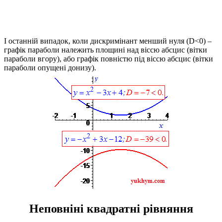
І останній випадок, коли дискримінант менший нуля
(D<0)
–
графік параболи належить площині над віссю абсцис (вітки
параболи вгору), або графік повністю під віссю абсцис (вітки
параболи опущені донизу).
Неповніні квадратні рівняння