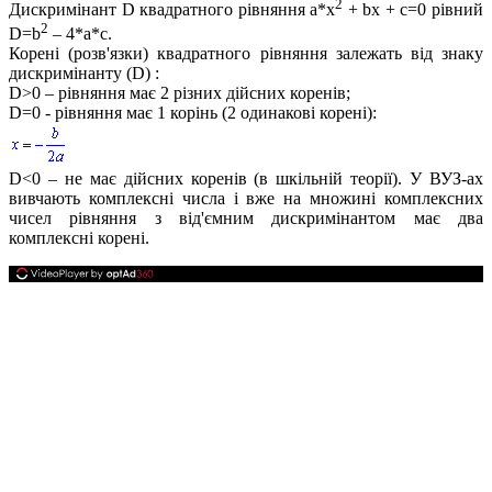
2
Дискримінант
D
квадратного рівняння
a*x
+ bx + c=0
рівний
2
D=b
– 4*a*c.
Корені (розв'язки) квадратного рівняння залежать від знаку
дискримінанту
(D)
:
D>0
– рівняння має
2
різних дійсних коренів;
D=0
- рівняння має
1
корінь (
2
одинакові корені):
D<0
– не має дійсних коренів (в шкільній теорії). У ВУЗ-ах
вивчають комплексні числа і вже на множині комплексних
чисел рівняння з від'ємним дискримінантом має два
комплексні корені.