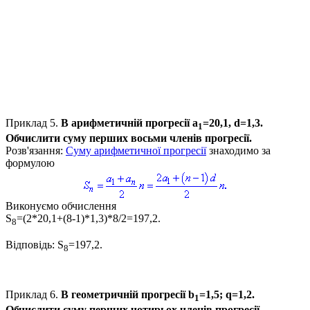
Приклад 5.
В арифметичній прогресії
a
=20,1, d=1,3
.
1
Обчислити суму перших восьми членів прогресії.
Розв'язання:
Cуму арифметичної прогресії
знаходимо за
формулою
Виконуємо обчислення
S
=(2*20,1+(8-1)*1,3)*8/2=197,2.
8
Відповідь:
S
=197,2
.
8
Приклад 6
.
В геометричній прогресії
b
=1,5; q=1,2
.
1
Обчислити суму перших чотирьох членів прогресії.