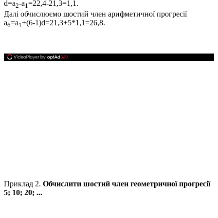
d=a
-a
=22,4-21,3=1,1.
2
1
Далі обчислюємо шостий член арифметичної прогресії
a
=a
+(6-1)d=21,3+5*1,1=26,8.
6
1
Приклад 2.
Обчислити шостий член геометричної прогресії
5; 10; 20; ...