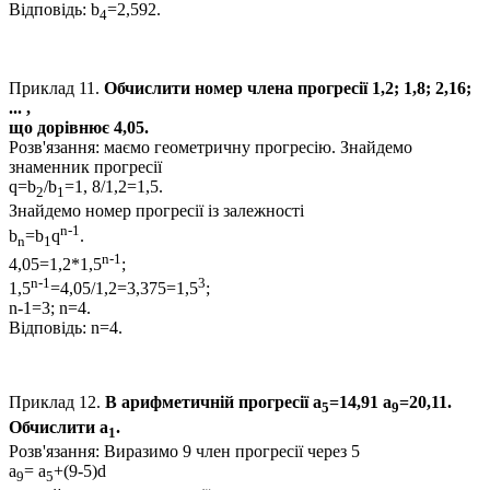
Відповідь:
b
=2,592
.
4
Приклад 11.
Обчислити номер члена прогресії
1,2; 1,8; 2,16;
...
,
що дорівнює
4,05.
Розв'язання:
маємо геометричну прогресію. Знайдемо
знаменник прогресії
q=b
/b
=1, 8/1,2=1,5.
2
1
Знайдемо номер прогресії із залежності
n-1
b
=b
q
.
n
1
n-1
4,05=1,2*1,5
;
n-1
3
1,5
=4,05/1,2=3,375=1,5
;
n-1=3; n=4.
Відповідь:
n=4.
Приклад 12.
В арифметичній прогресії
a
=14,91 a
=20,11.
5
9
Обчислити
a
.
1
Розв'язання:
Виразимо
9
член прогресії через
5
a
= a
+(9-5)d
9
5