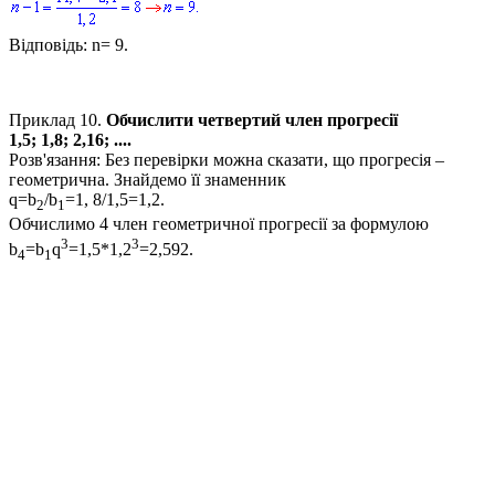
Відповідь:
n= 9
.
Приклад 10.
Обчислити четвертий член прогресії
1,5; 1,8; 2,16; ...
.
Розв'язання:
Без перевірки можна сказати, що прогресія –
геометрична. Знайдемо її знаменник
q=b
/b
=1, 8/1,5=1,2.
2
1
Обчислимо
4
член геометричної прогресії за формулою
3
3
b
=b
q
=1,5*1,2
=2,592.
4
1