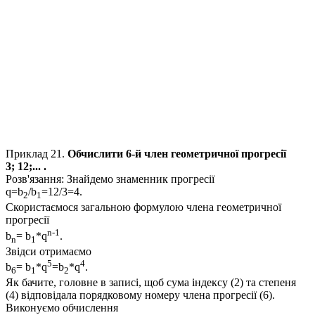
Приклад 21.
Обчислити 6-й член геометричної прогресії
3; 12;...
.
Розв'язання:
Знайдемо знаменник прогресії
q=b
/b
=12/3=4.
2
1
Скористаємося загальною формулою члена геометричної
прогресії
n-1
b
= b
*q
.
n
1
Звідси отримаємо
5
4
b
= b
*q
=b
*q
.
6
1
2
Як бачите, головне в записі, щоб сума індексу (
2
) та степеня
(
4
) відповідала порядковому номеру члена прогресії (
6
).
Виконуємо обчислення