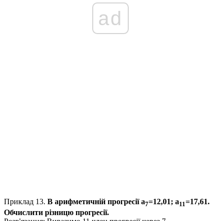
ad
Приклад 13
.
В арифметичній прогресії
а
=12,01; a
=17,61.
7
11
Обчислити різницю прогресії.