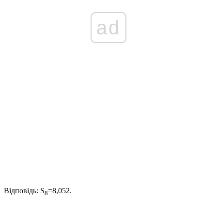
ad
Відповідь:
S
=8,052.
8