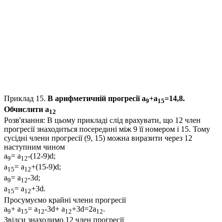
Приклад 15.
В арифметичній прогресії
а
+а
=14,8
.
9
15
Обчислити
а
12
Розв'язання:
В цьому прикладі слід врахувати, що
12
член
прогресії знаходиться посередині між
9
її номером і
15
. Тому
сусідні члени прогресії (
9, 15
) можна виразити через
12
наступним чином
a
= a
-(12-9)d;
9
12
a
= a
+(15-9)d;
15
12
a
= a
-3d;
9
12
a
= a
+3d.
15
12
Просумуємо крайні члени прогресії
a
+ a
= a
-3d+ a
+3d=2a
.
9
15
12
12
12
Звідси знаходимо
12
член прогресії