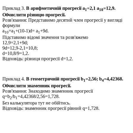
Приклад 3.
В арифметичній прогресії
a
=2,1 a
=12,9
.
1
10
Обчислити різницю прогресії.
Розв'язання:
Представимо десятий член прогресії у вигляді
формули
a
=a
+(10-1)d= a
+9d
.
10
1
1
Підставимо відомі значення та розв'яжемо
12,9=2,1+9d;
9d=12,9-2,1=10,8;
d=10,8/9=1,2.
Відповідь:
різниця прогресії
d=1,2.
Приклад 4.
В геометричній прогресії
b
=2,56; b
=4,42368.
1
4
Обчислити знаменник прогресії.
Розв'язання:
Знаходимо знаменник прогресії
q=b
/b
=4,42368/2,56=1,728.
2
1
Без калькулятора тут не обійтись.
Відповідь:
знаменник прогресії рівний
q=1,728.