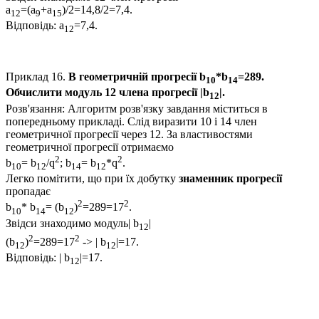
a
=(a
+a
)/2=14,8/2=7,4.
12
9
15
Відповідь:
a
=7,4.
12
Приклад 16.
В геометричній прогресії
b
*b
=289.
10
14
Обчислити модуль 12 члена прогресії |b
|.
12
Розв'язання:
Алгоритм розв'язку завдання міститься в
попередньому прикладі. Слід виразити
10
і
14
член
геометричної прогресії через
12
. За властивостями
геометричної прогресії отримаємо
2
2
b
= b
/q
; b
= b
*q
.
10
12
14
12
Легко помітити, що при їх добутку
знаменник прогресії
пропадає
2
2
b
* b
= (b
)
=289=17
.
10
14
12
Звідси знаходимо модуль
| b
|
12
2
2
(b
)
=289=17
-> | b
|=17.
12
12
Відповідь:
| b
|=17.
12