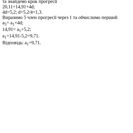
та знайдемо крок прогресії
20,11=14,91+4d;
4d=5,2; d=5,2/4=1,3.
Виразимо
5
член прогресії через
1
та обчислимо перший
a
= a
+4d;
5
1
14,91= a
+5,2;
1
a
=14,91-5,2=9,71.
1
Відповідь:
a
=9,71.
1