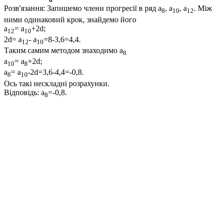
Розв'язання:
Запишемо члени прогресії в ряд
а
, а
, a
. Між
8
10
12
ними одинаковий крок, знайдемо його
a
= a
+2d;
12
10
2d= a
- a
=8-3,6=4,4.
12
10
Таким самим методом знаходимо
а
8
a
= a
+2d;
10
8
a
= a
-2d=3,6-4,4=-0,8.
8
10
Ось такі нескладні розрахунки.
Відповідь:
a
=-0,8.
8