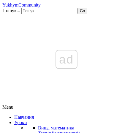
YukhymCommunity
Пошук...
Go
ad
Menu
Навчання
Уроки
Вища математика