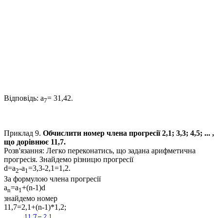
Відповідь:
a
= 31,42.
7
Приклад 9.
Обчислити номер члена прогресії
2,1; 3,3; 4,5; ...
,
що дорівнює
11,7
.
Розв'язання:
Легко переконатись, що задана арифметична
прогресія. Знайдемо різницю прогресії
d=a
-a
=3,3-2,1=1,2.
2
1
За формулою члена прогресії
a
=a
+(n-1)d
n
1
знайдемо номер
11,7=2,1+(n-1)*1,2;