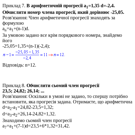
Приклад 7
.
В арифметичній прогресії
a
=1,35 d=-2,4
.
1
Обчислити номер члена прогресії, який дорівнює
-25,05.
Розв'язання:
Член арифметичної прогресії знаходять за
формулою
a
=a
+(n-1)d.
n
1
За умовою задано все крім порядкового номера, знайдемо
його
-25,05=1,35+(n-1)(-2,4)
;
Відповідь:
n=12.
Приклад 8.
Обчислити сьомий член прогресії
23,5; 24,82; 26,14; ...
Розв'язання:
Оскільки в умові не задано, то спершу потрібно
встановити, яка прогресія задана. Отримаєте, що арифметична
d=a
-a
=24,82-23,5=1,32;
2
1
d=a
-a
=26,14-24,82=1,32.
3
2
Знаходимо сьомий член прогресії
a
=a
+(7-1)d=23,5+6*1,32=31,42.
7
1