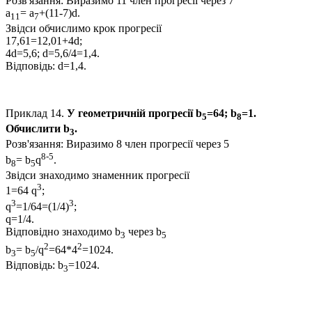
Розв'язання:
Виразимо
11
член прогресії через
7
a
= a
+(11-7)d.
11
7
Звідси обчислимо крок прогресії
17,61=12,01+4d;
4d=5,6; d=5,6/4=1,4.
Відповідь:
d=1,4.
Приклад 14.
У геометричній прогресії
b
=64; b
=1.
5
8
Обчислити
b
.
3
Розв'язання:
Виразимо
8
член прогресії через 5
8-5
b
= b
q
.
8
5
Звідси знаходимо знаменник прогресії
3
1=64 q
;
3
3
q
=1/64=(1/4)
;
q=1/4.
Відповідно знаходимо
b
через
b
3
5
2
2
b
= b
/q
=64*4
=1024.
3
5
Відповідь:
b
=1024.
3