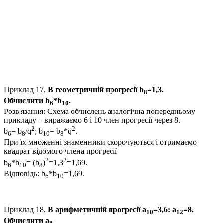
Приклад 17.
В геометричній прогресії
b
=1,3.
8
Обчислити
b
*b
.
6
10
Розв'язання:
Схема обчислень аналогічна попередньому
прикладу – виражаємо
6
і
10
член прогресії через
8.
2
2
b
= b
/q
; b
= b
*q
.
6
8
10
8
При їх множенні знаменники скорочуються і отримаємо
квадрат відомого члена прогресії
2
2
b
*b
= (b
)
=1,3
=1,69.
6
10
8
Відповідь:
b
*b
=1,69.
6
10
Приклад 18.
В арифметичній прогресії
а
=3,6: a
=8.
10
12
Обчислити
а
8