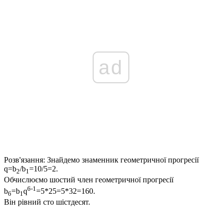
ad
Розв'язання:
Знайдемо знаменник геометричної прогресії
q=b
/b
=10/5=2.
2
1
Обчислюємо шостий член геометричної прогресії
6-1
b
=b
q
=5*25=5*32=160.
6
1
Він рівний сто шістдесят.