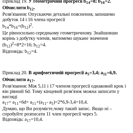
Приклад 19.
У геометричній прогресії
b
=8; b
=2.
14
16
Обчислити
b
.
12
Розв'язання:
Опускаючи детальні пояснення, запишемо
добуток
14
і
16
члена прогресії
2
b
*b
=(b
)
.
14
16
12
Це рівносильно середньому геометричному. Знайшовши
корінь з добутку членів, матимемо шукане значення
2
(b
)
=8*2=16; b
=4.
12
12
Відповідь:
b
=4.
12
Приклад 20.
В арифметичній прогресії
а
=3,4; a
=6,9.
5
11
Обчислити
а
.
17
Розв'язання:
Між
5,11
і
17
членом прогресії однаковий крок і
він рівний
6d
. Тому кінцевий розв'язок можна записати у
вигляді
а
= a
+6d= a
+(a
- а
)=2*6,9-3,4=10,4.
17
11
11
11
5
Думаю, що Ви розумієте,чому такий запис. Якщо ні –
спробуйте розписати
11
член прогресії через
5
.
Відповідь:
а
=10,4
.
17