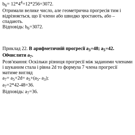
4
b
= 12*4
=12*256=3072.
6
Отримали велике число, але геометрична прогресія тим і
відрізняється, що її члени або швидко зростають, або –
спадають.
Відповідь:
b
=3072.
6
Приклад 22.
В арифметичній прогресії
а
=48; a
=42.
3
5
Обчислити
а
.
7
Розв'язання:
Оскільки різниця прогресії між заданими членами
і шуканим стала і рівна
2d
то формула
7
члена прогресії
матиме вигляд
а
= a
+2d= a
+(a
- а
);
7
5
5
5
3
а
=2*42-48=36
.
7
Відповідь:
а
=36.
7