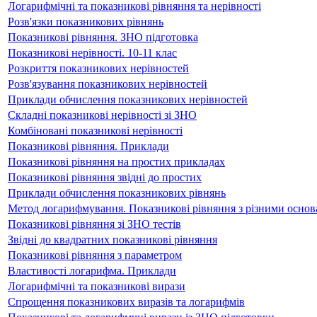
Логарифмічні та показникові рівняння та нерівності
Розв'язки показникових рівнянь
Показникові рівняння. ЗНО підготовка
Показникові нерівності. 10-11 клас
Розкриття показникових нерівностей
Розв'язування показникових нерівностей
Приклади обчислення показникових нерівностей
Складні показникові нерівності зі ЗНО
Комбіновані показникові нерівності
Показникові рівняння. Приклади
Показникові рівняння на простих прикладах
Показникові рівняння звідні до простих
Приклади обчислення показникових рівнянь
Метод логарифмування. Показникові рівняння з різними осно
Показникові рівняння зі ЗНО тестів
Звідні до квадратних показникові рівняння
Показникові рівняння з параметром
Властивості логарифма. Приклади
Логарифмічні та показникові вирази
Спрощення показникових виразів та логарифмів