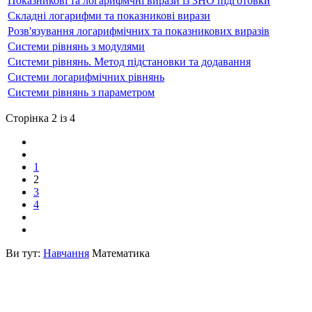
Показникові та логарифмчні вирази із ЗНО підготовки
Складні логарифми та показникові вирази
Розв'язування логарифмічних та показникових виразів
Системи рівнянь з модулями
Системи рівнянь. Метод підстановки та додавання
Системи логарифмічних рівнянь
Системи рівнянь з параметром
Сторінка 2 із 4
1
2
3
4
Ви тут:
Навчання
Математика