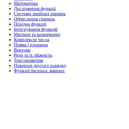
Математика
Дослідження функції
Системи лінійних рівнянь
Обчислення границь
Похідна функції
Інтегрування функцій
Матриці та визначники
Комплексні числа
Пряма і площина
Вектори
Ряди та їх збіжність
Тригонометрія
Поверхні другого порядку
Функції багатьох змінних