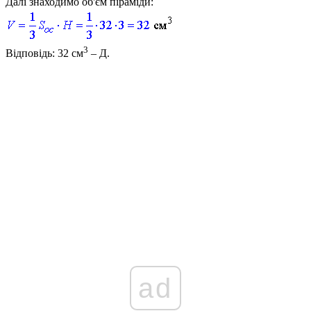
Далі знаходимо об'єм піраміди:
3
Відповідь:
32 см
–
Д
.
ad