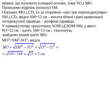
прямої, що належить площині основи, тому
SO⊥MO
.
Проведемо відрізок (похилу)
SM
.
Оскільки
MO⊥CD
, то за теоремою «про три перпендикуляри»
SM⊥CD
, звідси
SM=13
см – висота бічної грані правильної
чотирикутної піраміди – апофема піраміди.
У прямокутному трикутнику
SOM
(
∠SOM=90
), у якого
SO=12
см – катет,
SM=13
см – гіпотенуза,
знайдемо інший катет
MO
:
2
2
2
MO
=SM
-SO
, звідси