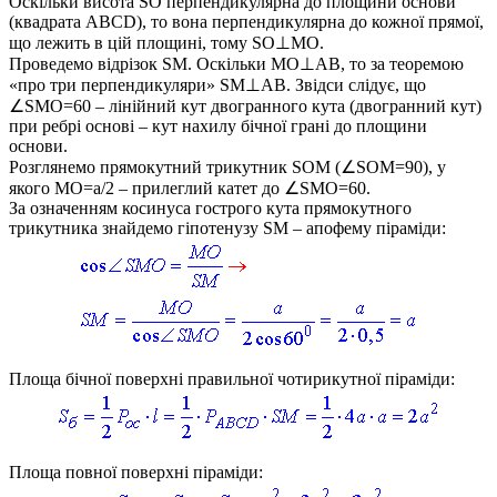
Оскільки висота
SO
перпендикулярна до площини основи
(квадрата
ABCD
), то вона перпендикулярна до кожної прямої,
що лежить в цій площині, тому
SO⊥MO
.
Проведемо відрізок
SM.
Оскільки
MO⊥AB
, то за теоремою
«про три перпендикуляри»
SM⊥AB
. Звідси слідує, що
∠SMO=60
– лінійний кут двогранного кута (двогранний кут)
при ребрі основі – кут нахилу бічної грані до площини
основи.
Розглянемо прямокутний трикутник
SOM (∠SOM=90)
, у
якого
MO=a/2
– прилеглий катет до
∠SMO=60
.
За означенням косинуса гострого кута прямокутного
трикутника знайдемо гіпотенузу
SM
– апофему піраміди:
Площа бічної поверхні правильної чотирикутної піраміди:
Площа повної поверхні піраміди: