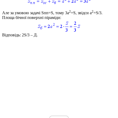
2
2
Але за умовою задачі
Sпп=S
, тому
3a
=S
, звідси
a
=S/3
.
Площа бічної поверхні піраміди:
Відповідь:
2S/3
–
Д
.