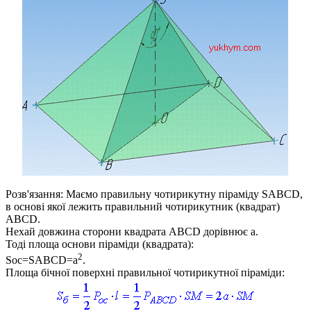
Розв'язання:
Маємо правильну чотирикутну піраміду
SABCD
,
в основі якої лежить правильний чотирикутник (квадрат)
ABCD
.
Нехай довжина сторони квадрата
ABCD
дорівнює
a
.
Тоді площа основи піраміди (квадрата):
2
Soc=SABCD=a
.
Площа бічної поверхні правильної чотирикутної піраміди: