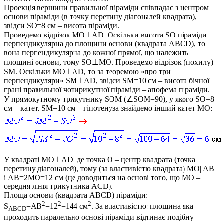
Проекція вершини правильної піраміди співпадає з центром
основи піраміди (в точку перетину діагоналей квадрата),
звідси
SO=8
см – висота піраміди.
Проведемо відрізок
MO⊥AD
. Оскільки висота
SO
піраміди
перпендикулярна до площини основи (квадрата
ABCD
), то
вона перпендикулярна до кожної прямої, що належить
площині основи, тому
SO⊥MO
. Проведемо відрізок (похилу)
SM
. Оскільки
MO⊥AD
, то за теоремою «про три
перпендикуляри»
SM⊥AD
, звідси
SM=10
см –
висота бічної
грані правильної чотирикутної піраміди – апофема піраміди
.
У прямокутному трикутнику
SOM (∠SOM=90)
, у якого
SO=8
см – катет,
SM=10
см – гіпотенуза знайдемо інший катет
MO
:
У квадраті
MO⊥AD
, де точка
O
– центр квадрата (точка
перетину діагоналей), тому (за властивістю квадрата)
MO||AB
і AB=2MO=12
см (це доводиться на основі того, що
MO
–
середня лінія трикутника
ACD
).
Площа основи (квадрата
ABCD
) піраміди:
2
2
2
S
=AB
=12
=144
см
. За властивістю: площина яка
ABCD
проходить паралельно основі піраміди відтинає подібну