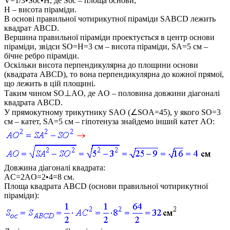
V=1/3•Soc•H,
де
Soc
– площа основи;
H
– висота піраміди.
В основі правильної чотирикутної піраміди
SABCD
лежить
квадрат
ABCD
.
Вершина правильної піраміди проектується в центр основи
піраміди, звідси
SO=H=3
см – висота піраміди,
SA=5
см –
бічне ребро піраміди.
Оскільки висота перпендикулярна до площини основи
(квадрата
ABCD
), то вона перпендикулярна до кожної прямої,
що лежить в цій площині.
Таким чином
SO⊥AO
, де
AO
– половина довжини діагоналі
квадрата
ABCD
.
У прямокутному трикутнику
SAO (∠SOA=45)
, у якого
SO=3
см – катет,
SA=5
см – гіпотенуза знайдемо інший катет
AO
:
Довжина діагоналі квадрата:
AC=2AO=2•4=8
см.
Площа квадрата
ABCD
(основи правильної чотирикутної
піраміди):