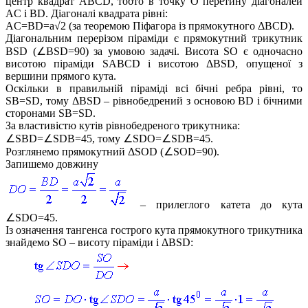
центр квадрат
ABCD
, тобто в точку
O
перетину діагоналей
AC і BD
. Діагоналі квадрата рівні:
AC=BD=a√2
(за теоремою Піфагора із прямокутного
ΔBCD
).
Діагональним перерізом піраміди є прямокутний трикутник
BSD (∠BSD=90)
за умовою задачі. Висота
SO
є одночасно
висотою піраміди
SABCD
і висотою
ΔBSD
, опущеної з
вершини прямого кута.
Оскільки в правильній піраміді всі бічні ребра рівні, то
SB=SD
, тому
ΔBSD
– рівнобедрений з основою
BD
і бічними
сторонами
SB=SD
.
За властивістю кутів рівнобедреного трикутника:
∠SBD=∠SDB=45
, тому
∠SDO=∠SDB=45.
Розглянемо прямокутний
ΔSOD (∠SOD=90)
.
Запишемо довжину
– прилеглого катета до кута
∠SDO=45
.
Із означення тангенса гострого кута прямокутного трикутника
знайдемо
SO
– висоту піраміди і
ΔBSD
: