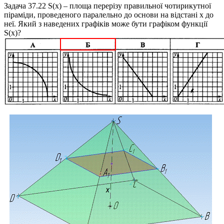
Задача 37.22
S(x)
– площа перерізу правильної чотирикутної
піраміди, проведеного паралельно до основи на відстані
x
до
неї. Який з наведених графіків може бути графіком функції
S(x)
?