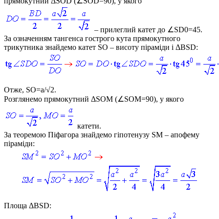
прямокутний
ΔSOD (∠SOD=90)
, у якого
– прилеглий катет до
∠SD0=45
.
За означенням тангенса гострого кута прямокутного
трикутника знайдемо катет
SO
– висоту піраміди і
ΔBSD
:
Отже,
SO=a/√2
.
Розглянемо прямокутний
ΔSOM (∠SOM=90)
, у якого
катети.
За теоремою Піфагора знайдемо гіпотенузу
SM
– апофему
піраміди:
Площа
ΔBSD
: