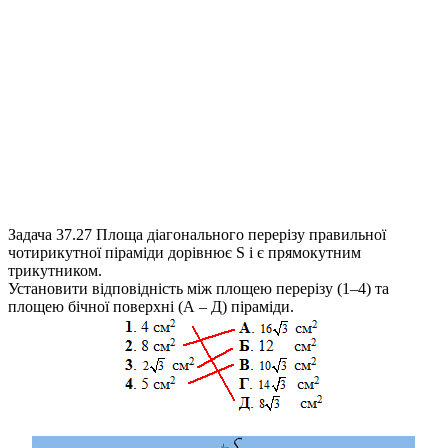
Задача 37.27
Площа діагонального перерізу правильної
чотирикутної піраміди дорівнює
S
і є прямокутним
трикутником.
Установити відповідність між площею перерізу (1–4) та
площею бічної поверхні (А – Д) піраміди.