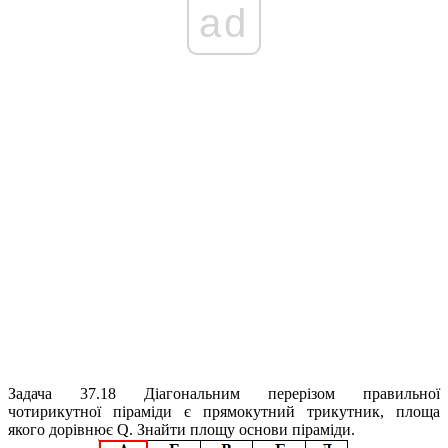
ad
Задача 37.18
Діагональним перерізом правильної
чотирикутної піраміди є прямокутний трикутник, площа
якого дорівнює
Q
. Знайти площу основи піраміди.