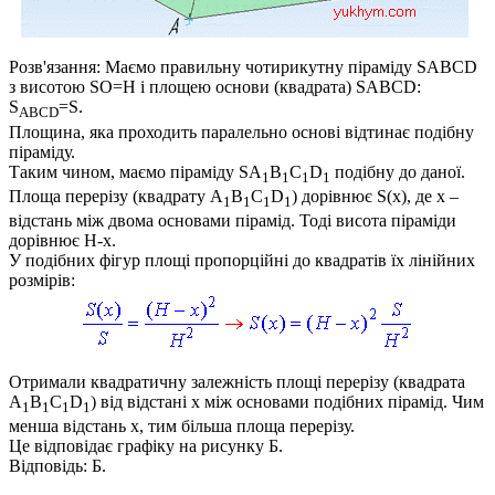
Розв'язання:
Маємо правильну чотирикутну піраміду
SABCD
з висотою
SO=H
і площею основи (квадрата)
SABCD:
S
=S
.
ABCD
Площина, яка проходить паралельно основі відтинає подібну
піраміду.
Таким чином, маємо піраміду
SA
B
C
D
подібну до даної.
1
1
1
1
Площа перерізу (квадрату
A
B
C
D
) дорівнює
S(x)
, де
x
–
1
1
1
1
відстань між двома основами пірамід. Тоді висота піраміди
дорівнює
H-x
.
У подібних фігур площі пропорційні до квадратів їх лінійних
розмірів:
Отримали квадратичну залежність площі перерізу (квадрата
A
B
C
D
) від відстані
x
між основами подібних пірамід. Чим
1
1
1
1
менша відстань
x
, тим більша площа перерізу.
Це відповідає графіку на рисунку
Б
.
Відповідь:
Б
.