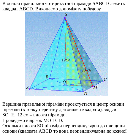
В основі правильної чотирикутної піраміди
SABCD
лежить
квадрат
ABCD
. Виконаємо допоміжну побудову
Вершина правильної піраміди проектується в центр основи
піраміди (в точку перетину діагоналей квадрата), звідси
SO=H=12
см – висота піраміди.
Проведемо відрізок
MO⊥CD
.
Оскільки висота
SO
піраміди перпендикулярна до площини
основи (квадрата
ABCD
то вона перпендикулярна до кожної