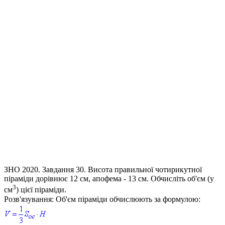
ЗНО 2020. Завдання 30.
Висота правильної чотирикутної
піраміди дорівнює 12 см, апофема - 13 см. Обчисліть об'єм (у
3
см
) цієї піраміди.
Розв'язування:
Об'єм піраміди обчислюють за формулою: