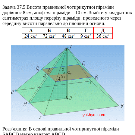
Задача 37.5
Висота правильної чотирикутної піраміди
дорівнює 8 см, апофема піраміди – 10 см. Знайти у квадратних
сантиметрах площу перерізу піраміди, проведеного через
середину висоти паралельно до площини основи.
Розв'язання:
В основі правильної чотирикутної піраміди
SABCD
маємо квадрат
ABCD
.