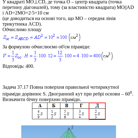
У квадраті
MO⊥CD
, де точка
O
– центр квадрата (точка
перетину діагоналей), тому (за властивістю квадрата)
MO||AD
і
AD=2MO=2∙5=10
см
(це доводиться на основі того, що
MO
– середня лінія
трикутника
ACD
).
Обчислимо площу
За формулою обчислюємо об'єм піраміди:
Відповідь:
400.
Задача 37.17
Повна поверхня правильної чотирикутної
0
піраміди дорівнює
S
. Двогранний кут при ребрі основи – 60
.
Визначити бічну поверхню піраміди.