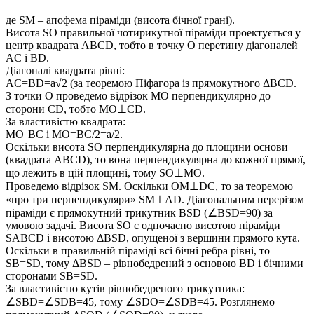
де
SM
– апофема піраміди (висота бічної грані).
Висота
SO
правильної чотирикутної піраміди проектується у
центр квадрата
ABCD
, тобто в точку
O
перетину діагоналей
AC і BD
.
Діагоналі квадрата рівні:
AC=BD=a√2
(за теоремою Піфагора із прямокутного
ΔBCD
.
З точки
O
проведемо відрізок
MO
перпендикулярно до
сторони
CD
, тобто
MO⊥CD
.
За властивістю квадрата:
MO||BC і MO=BC/2=a/2
.
Оскільки висота
SO
перпендикулярна до площини основи
(квадрата
ABCD
), то вона перпендикулярна до кожної прямої,
що лежить в цій площині, тому
SO⊥MO.
Проведемо відрізок
SM
. Оскільки
OM⊥DC
, то за теоремою
«про три перпендикуляри»
SM⊥AD
. Діагональним перерізом
піраміди є прямокутний трикутник BSD
(∠BSD=90)
за
умовою задачі. Висота
SO
є одночасно висотою піраміди
SABCD
і висотою
ΔBSD
, опущеної з вершини прямого кута.
Оскільки в правильній піраміді всі бічні ребра рівні, то
SB=SD
, тому
ΔBSD
– рівнобедрений з основою
BD
і бічними
сторонами
SB=SD
.
За властивістю кутів рівнобедреного трикутника:
∠SBD=∠SDB=45
, тому
∠SDO=∠SDB=45
. Розглянемо