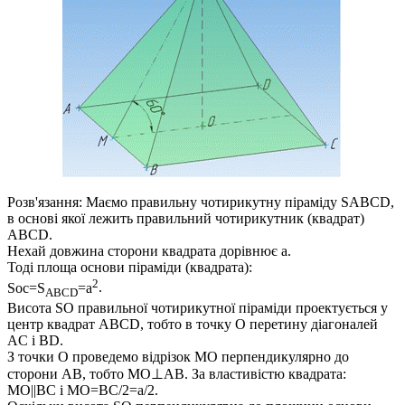
Розв'язання:
Маємо правильну чотирикутну піраміду
SABCD
,
в основі якої лежить правильний чотирикутник (квадрат)
ABCD
.
Нехай довжина сторони квадрата дорівнює
a
.
Тоді площа основи піраміди (квадрата):
2
Soc=S
=a
.
ABCD
Висота
SO
правильної чотирикутної піраміди проектується у
центр квадрат
ABCD
, тобто в точку
O
перетину діагоналей
AC і BD
.
З точки
O
проведемо відрізок
MO
перпендикулярно до
сторони
AB
, тобто
MO⊥AB
. За властивістю квадрата:
MO||BC і MO=BC/2=a/2.