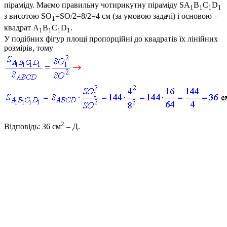
піраміду. Маємо правильну чотирикутну піраміду
SA
B
C
D
1
1
1
1
з висотою
SO
=SO/2=8/2=4
см (за умовою задачі) і основою –
1
квадрат
A
B
C
D
.
1
1
1
1
У подібних фігур площі пропорційні до квадратів їх лінійних
розмірів, тому
2
Відповідь:
36 см
–
Д.