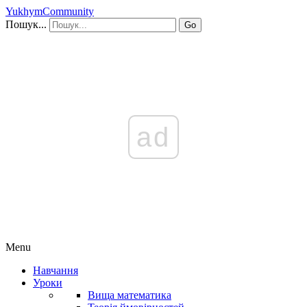
YukhymCommunity
Пошук...
Go
ad
Menu
Навчання
Уроки
Вища математика