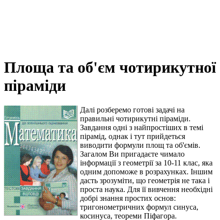
Площа та об'єм чотирикутної
піраміди
Далі розберемо готові задачі на
правильні чотирикутні піраміди.
Завдання одні з найпростіших в темі
пірамід, однак і тут прийдеться
виводити формули площ та об'ємів.
Загалом Ви пригадаєте чимало
інформації з геометрії за 10-11 клас, яка
одним допоможе в розрахунках. Іншим
дасть зрозуміти, що геометрія не така і
проста наука. Для її вивчення необхідні
добрі знання простих основ:
тригонометричних формул синуса,
косинуса, теореми Піфагора.