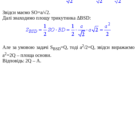
Звідси маємо
SO=a/√2
.
Далі знаходимо площу трикутника
ΔBSD
:
2
Але за умовою задачі
S
=Q
, тоді
a
/2=Q
, звідси виражаємо
BSD
2
a
=2Q
– площа основи.
Відповідь:
2Q
–
А
.