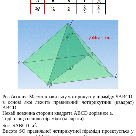
Розв'язання:
Маємо правильну чотирикутну піраміду
SABCD
,
в основі якої лежить правильний чотирикутник (квадрат)
ABCD
.
Нехай довжина сторони квадрата
ABCD
дорівнює
a
.
Тоді площа основи піраміди (квадрата):
2
Soc=SABCD=a
.
Висота
SO
правильної чотирикутної піраміди проектується у