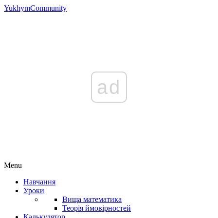
YukhymCommunity
ad
Menu
Навчання
Уроки
Вища математика
Теорія ймовірностей
Калькулятор