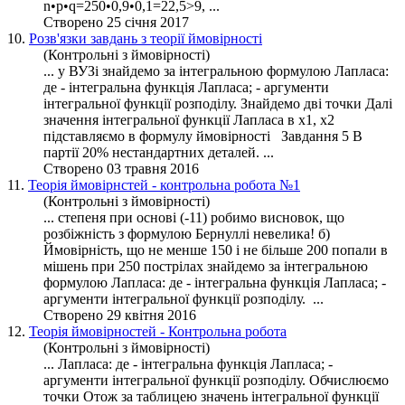
n•p•q=250•0,9•0,1=22,5>9, ...
Створено 25 січня 2017
10.
Розв'язки завдань з теорії ймовірності
(Контрольні з ймовірності)
... у ВУЗі знайдемо за інтегральною формулою Лапласа:
де - інтегральна
функція
Лапласа; - аргументи
інтегральної функції
розподілу
. Знайдемо дві точки Далі
значення інтегральної функції Лапласа в x1, x2
підставляємо в формулу ймовірності Завдання 5 В
партії 20% нестандартних деталей. ...
Створено 03 травня 2016
11.
Теорія ймовірнстей - контрольна робота №1
(Контрольні з ймовірності)
... степеня при основі (-11) робимо висновок, що
розбіжність з формулою Бернуллі невелика! б)
Ймовірність, що не менше 150 і не більше 200 попали в
мішень при 250 пострілах знайдемо за інтегральною
формулою Лапласа: де - інтегральна
функція
Лапласа; -
аргументи інтегральної функції
розподілу
. ...
Створено 29 квітня 2016
12.
Теорія ймовірностей - Контрольна робота
(Контрольні з ймовірності)
... Лапласа: де - інтегральна
функція
Лапласа; -
аргументи інтегральної функції
розподілу
. Обчислюємо
точки Отож за таблицею значень інтегральної функції