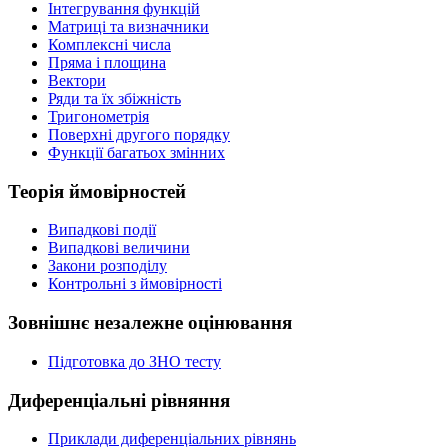
Інтегрування функцій
Матриці та визначники
Комплексні числа
Пряма і площина
Вектори
Ряди та їх збіжність
Тригонометрія
Поверхні другого порядку
Функції багатьох змінних
Теорія ймовірностей
Випадкові події
Випадкові величини
Закони розподілу
Контрольні з ймовірності
Зовнішнє незалежне оцінювання
Підготовка до ЗНО тесту
Диференціальні рівняння
Приклади диференціальних рівнянь