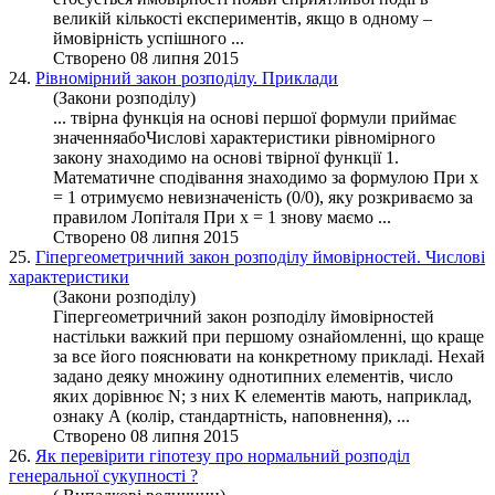
великій кількості експериментів, якщо в одному –
ймовірність успішного ...
Створено 08 липня 2015
24.
Рівномірний закон розподілу. Приклади
(Закони розподілу)
... твірна
функція
на основі першої формули приймає
значенняабоЧислові характеристики рівномірного
закону знаходимо на основі твірної функції 1.
Математичне сподівання знаходимо за формулою При х
= 1 отримуємо невизначеність (0/0), яку розкриваємо за
правилом Лопіталя При х = 1 знову маємо ...
Створено 08 липня 2015
25.
Гіпергеометричний закон розподілу ймовірностей. Числові
характеристики
(Закони розподілу)
Гіпергеометричний закон
розподілу
ймовірностей
настільки важкий при першому ознайомленні, що краще
за все його пояснювати на конкретному прикладі. Нехай
задано деяку множину однотипних елементів, число
яких дорівнює N; з них K елементів мають, наприклад,
ознаку А (колір, стандартність, наповнення), ...
Створено 08 липня 2015
26.
Як перевірити гіпотезу про нормальний розподіл
генеральної сукупності ?