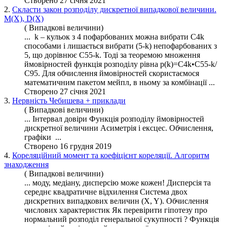
Створено 27 січня 2021
2.
Скласти закон розподілу дискретної випадкової величини.
M(Х), D(Х)
( Випадкові величини)
... k – кульок з 4 пофарбованих можна вибрати С4k
способами і лишається вибрати (5-k) непофарбованих з
5, що дорівнює С55-k. Тоді за теоремою множення
ймовірностей
функція
розподілу
рівна p(k)=С4k•С55-k/
С95. Для обчислення ймовірностей скористаємося
математичним пакетом мейпл, в ньому за комбінації ...
Створено 27 січня 2021
3.
Нервність Чебишева + приклади
( Випадкові величини)
... Інтервал довіри Функція
розподілу
ймовірностей
дискретної величини Асиметрія і ексцес. Обчислення,
графіки ...
Створено 16 грудня 2019
4.
Кореляційний момент та коефіцієнт кореляції. Алгоритм
знаходження
( Випадкові величини)
... моду, медіану, дисперсію може кожен! Дисперсія та
середнє квадратичне відхилення Система двох
дискретних випадкових величин (X, Y). Обчислення
числових характеристик Як перевірити гіпотезу про
нормальний розподіл генеральної сукупності ? Функція