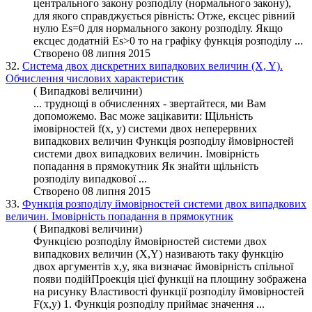
центрального закону
розподілу
(нормального закону),
для якого справджується рівність: Отже, ексцес рівний
нулю Es=0 для нормального закону розподілу. Якщо
ексцес додатній Es>0 то на графіку
функція
розподілу ...
Створено 08 липня 2015
32.
Система двох дискретних випадкових величин (X, Y).
Обчислення числових характеристик
( Випадкові величини)
... труднощі в обчисленнях - звертайтеся, ми Вам
допоможемо. Вас може зацікавити: Щільність
імовірностей f(x, y) системи двох неперервних
випадкових величин Функція
розподілу
ймовірностей
системи двох випадкових величин. Імовірність
попадання в прямокутник Як знайти щільність
розподілу випадкової ...
Створено 08 липня 2015
33.
Функція розподілу ймовірностей системи двох випадкових
величин. Імовірність попадання в прямокутник
( Випадкові величини)
Функцією
розподілу
ймовірностей системи двох
випадкових величин (X,Y) називають таку функцію
двох аргументів x,y, яка визначає ймовірність cпільної
появи подійПроекція цієї функції на площину зображена
на рисунку Властивості функції розподілу ймовірностей
F(x,y) 1. Функція розподілу приймає значення ...