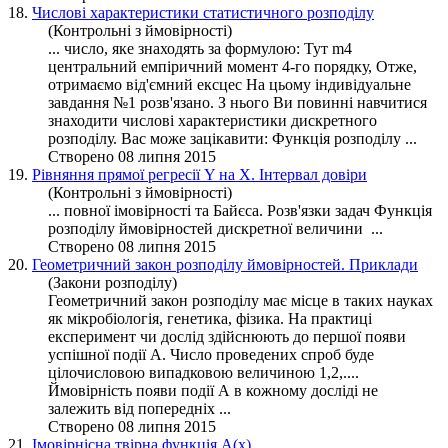
18.
Числові характеристики статистичного розподілу
(Контрольні з ймовірності)
... число, яке знаходять за формулою: Тут m4
центральний емпіричний момент 4-го порядку, Отже,
отримаємо від'ємний ексцес На цьому індивідуальне
завдання №1 розв'язано. З нього Ви повинні навчитися
знаходити числові характеристики дискретного
розподілу
. Вас може зацікавити: Функція розподілу ...
Створено 08 липня 2015
19.
Рівняння прямої регресії Y на X. Інтервал довіри
(Контрольні з ймовірності)
... повної імовірності та Байєса. Розв'язки задач Функція
розподілу
ймовірностей дискретної величини ...
Створено 08 липня 2015
20.
Геометричний закон розподілу ймовірностей. Приклади
(Закони розподілу)
Геометричний закон
розподілу
має місце в таких науках
як мікробіологія, генетика, фізика. На практиці
експеримент чи дослід здійснюють до першої появи
успішної події А. Число проведених спроб буде
цілочисловою випадковою величиною 1,2,....
Ймовірність появи події А в кожному досліді не
залежить від попередніх ...
Створено 08 липня 2015
21.
Імовірнісна твірна функція A(x)