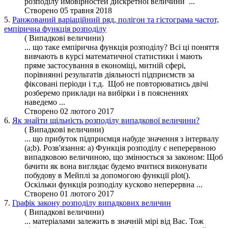
розподілу
ймовірностей дискретної величини ...
Створено 05 травня 2018
5.
Ранжований варіаційний ряд, полігон та гістограма частот,
емпірична функція розподілу
( Випадкові величини)
... що таке емпірична
функція
розподілу
? Всі ці поняття
вивчають в курсі математичної статистики і мають
пряме застосування в економіці, митній сфері,
порівнянні результатів діяльності підприємств за
фіксовані періоди і т.д. Щоб не повторюватись двічі
розберемо приклади на вибірки і в поясненнях
наведемо ...
Створено 02 лютого 2017
6.
Як знайти щільність розподілу випадкової величини?
( Випадкові величини)
... що прибуток підприємця набуде значення з інтервалу
(a;b). Розв'язання: а) Функція
розподілу
є неперервною
випадковою величиною, що змінюється за законом: Щоб
бачити як вона виглядає будемо вчитися виконувати
побудову в Мейплі за допомогою функції plot().
Оскільки
функція
розподілу кусково неперервна ...
Створено 01 лютого 2017
7.
Графік закону розподілу випадкових величин
( Випадкові величини)
... матеріалами залежить в значній мірі від Вас. Тож