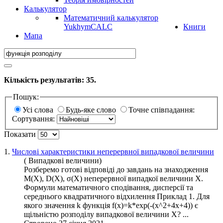
Калькулятор
Математичний калькулятор
YukhymCALC
Книги
Мапа
Кількість результатів:
35
.
Пошук:
Усі слова
Будь-яке слово
Точне співпадання:
Сортування:
Показати
1.
Числові характеристики неперервної випадкової величини
( Випадкові величини)
Розберемо готові відповіді до завдань на знаходження
M(X), D(X), σ(X) неперервної випадкої величини X.
Формули математичного сподівання, дисперсії та
середнього квадратичного відхилення Приклад 1. Для
якого значення k
функція
f(x)=k*exp(-(x^2+4x+4)) є
щільністю
розподілу
випадкової величини Х? ...