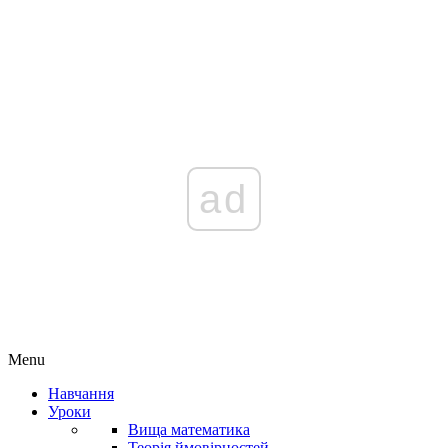
ad
Menu
Навчання
Уроки
Вища математика
Теорія ймовірностей