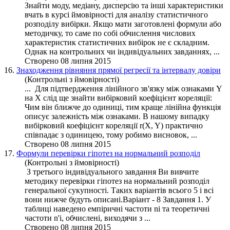
Знайти моду, медіану, дисперсію та інші характеристики
вчать в курсі ймовірності для аналізу статистичного
розподілу
вибірки. Якщо мати заготовлені формули або
методичку, то саме по собі обчислення числових
характеристик статистичних вибірок не є складним.
Однак на контрольних чи індивідуальних завданнях, ...
Створено 08 липня 2015
16.
Знаходження рівняння прямої регресії та інтервалу довіри
(Контрольні з ймовірності)
... Для підтвердження лінійного зв'язку між ознаками Y
на X слід ще знайти вибірковий коефіцієнт кореляції:
Чим він ближче до одиниці, тим краще лінійна
функція
описує залежність між ознаками. В нашому випадку
вибірковий коефіцієнт кореляції r(X, Y) практично
співпадає з одиницею, тому робимо висновок, ...
Створено 08 липня 2015
17.
Формули перевірки гіпотез на нормальний розподіл
(Контрольні з ймовірності)
З третього індивідуального завдання Ви вивчите
методику перевірки гіпотез на нормальний розподіл
генеральної сукупності. Таких варіантів всього 5 і всі
вони нижче будуть описані.Варіант - 8 Завдання 1. У
таблиці наведено емпіричні частоти ni та теоретичні
частоти n'i, обчислені, виходячи з ...
Створено 08 липня 2015