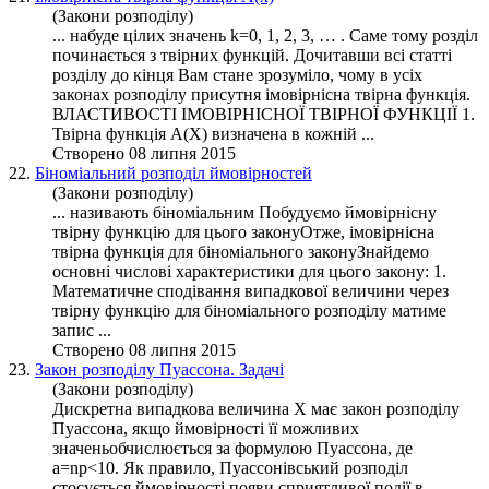
(Закони розподілу)
... набуде цілих значень k=0, 1, 2, 3, … . Саме тому розділ
починається з твірних функцій. Дочитавши всі статті
розділу до кінця Вам стане зрозуміло, чому в усіх
законах
розподілу
присутня імовірнісна твірна
функція
.
ВЛАСТИВОСТІ ІМОВІРНІСНОЇ ТВІРНОЇ ФУНКЦІЇ 1.
Твірна функція А(Х) визначена в кожній ...
Створено 08 липня 2015
22.
Біноміальний розподіл ймовірностей
(Закони розподілу)
... називають біноміальним Побудуємо ймовірнісну
твірну функцію для цього законуОтже, імовірнісна
твірна
функція
для біноміального законуЗнайдемо
основні числові характеристики для цього закону: 1.
Математичне сподівання випадкової величини через
твірну функцію для біноміального
розподілу
матиме
запис ...
Створено 08 липня 2015
23.
Закон розподілу Пуассона. Задачі
(Закони розподілу)
Дискретна випадкова величина Х має закон
розподілу
Пуассона, якщо ймовірності її можливих
значеньобчислюється за формулою Пуассона, де
a=np<10. Як правило, Пуассонівський розподіл
стосується ймовірності появи сприятливої події в