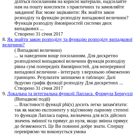
діліться посиланням на корисні матеріали, надсилайте
нам на пошту конспекти з практичних та замовляйте
завдання! Вас може зацікавити: Як знайти закон
розподілу
та функцію розподілу випадкової величини?
Функція розподілу ймовірностей системи двох
випадкових ...
Створено 31 січня 2017
8.
Як знайти закон розподілу та функцію розподілу випадкової
величини?
( Випадкові величини)
... за наведеним вище посиланням. Для дискретно
розподіленої випадкової величини
функція
розподілу
рівна сумі попередніх ймовірностей, для неперервної
випадової величини - інтегралу з верхньою обмеженою
границею. Результати запишемо в таблицю: Далі
будуємо графік функції розподілу Для дискретних ...
Створено 31 січня 2017
9.
Локальна та інтегральна функції Лапласа. Формула Бернуллі
(Випадкові події)
... Властивості функції phi(x) досить легко запам'ятати:
так як маємо експоненту у від'ємному парному степені
то
функція
Лапласа парна, визначена для всіх дійсних
значень змінної та прямує до нуля, якщо змінна прямує
до безмежності. Це Ви повинні добре знати. Спершу
перевіряємо чи виконується умова