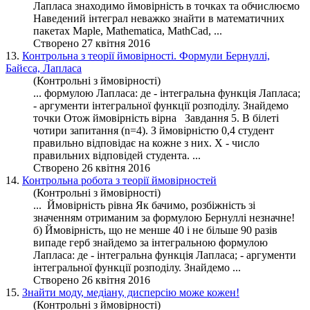
Лапласа знаходимо ймовірність в точках та обчислюємо
Наведений інтеграл неважко знайти в математичних
пакетах Maple, Mathematica, MathCad, ...
Створено 27 квітня 2016
13.
Контрольна з теорії ймовірності. Формули Бернуллі,
Байєса, Лапласа
(Контрольні з ймовірності)
... формулою Лапласа: де - інтегральна
функція
Лапласа;
- аргументи інтегральної функції
розподілу
. Знайдемо
точки Отож ймовірність вірна Завдання 5. В білеті
чотири запитання (n=4). З ймовірністю 0,4 студент
правильно відповідає на кожне з них. X - число
правильних відповідей студента. ...
Створено 26 квітня 2016
14.
Контрольна робота з теорії ймовірностей
(Контрольні з ймовірності)
... Ймовірність рівна Як бачимо, розбіжність зі
значенням отриманим за формулою Бернуллі незначне!
б) Ймовірність, що не менше 40 і не більше 90 разів
випаде герб знайдемо за інтегральною формулою
Лапласа: де - інтегральна
функція
Лапласа; - аргументи
інтегральної функції
розподілу
. Знайдемо ...
Створено 26 квітня 2016
15.
Знайти моду, медіану, дисперсію може кожен!
(Контрольні з ймовірності)