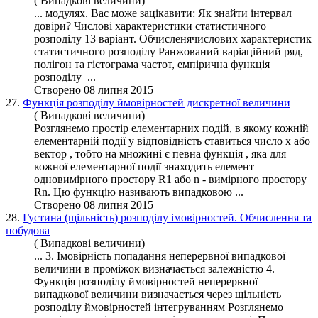
( Випадкові величини)
... модулях. Вас може зацікавити: Як знайти інтервал
довіри? Числові характеристики статистичного
розподілу
13 варіант. Обчисленячислових характеристик
статистичного розподілу Ранжований варіаційний ряд,
полігон та гістограма частот, емпірична
функція
розподілу ...
Створено 08 липня 2015
27.
Функція розподілу ймовірностей дискретної величини
( Випадкові величини)
Розглянемо простір елементарних подій, в якому кожній
елементарній події у відповідність ставиться число x або
вектор , тобто на множині є певна
функція
, яка для
кожної елементарної події знаходить елемент
одновимірного простору R1 або n - вимірного простору
Rn. Цю функцію називають випадковою ...
Створено 08 липня 2015
28.
Густина (щільність) розподілу імовірностей. Обчислення та
побудова
( Випадкові величини)
... 3. Імовірність попадання неперервної випадкової
величини в проміжок визначається залежністю 4.
Функція
розподілу
ймовірностей неперервної
випадкової величини визначається через щільність
розподілу ймовірностей інтегруванням Розглянемо