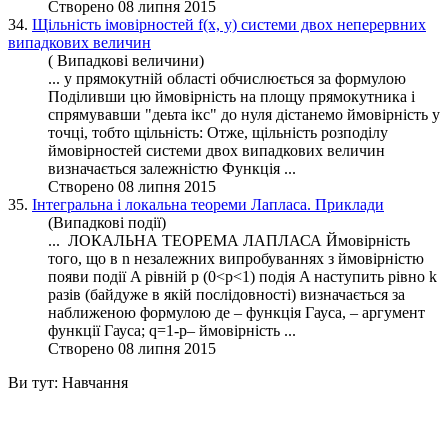
Створено 08 липня 2015
34.
Щільність імовірностей f(x, y) системи двох неперервних
випадкових величин
( Випадкові величини)
... у прямокутній області обчислюється за формулою
Поділивши цю ймовірність на площу прямокутника і
спрямувавши "деьта ікс" до нуля дістанемо ймовірність у
точці, тобто щільність: Отже, щільність
розподілу
ймовірностей системи двох випадкових величин
визначається залежністю Функція ...
Створено 08 липня 2015
35.
Інтегральна і локальна теореми Лапласа. Приклади
(Випадкові події)
... ЛОКАЛЬНА ТЕОРЕМА ЛАПЛАСА Ймовірність
того, що в n незалежних випробуваннях з ймовірністю
появи події A рівній p (0<p<1) подія A наступить рівно k
разів (байдуже в якій послідовності) визначається за
наближеною формулою де –
функція
Гауса, – аргумент
функції Гауса; q=1-p– ймовірність ...
Створено 08 липня 2015
Ви тут:
Навчання