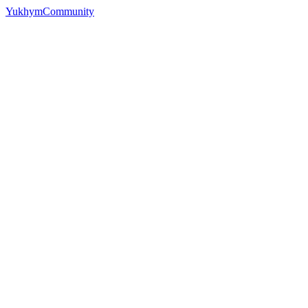
YukhymCommunity