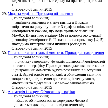
задачі для закріплення матеріалу на практиці. Приклад
1. ...
Створено 08 липня 2015
29.
Мода та медіана. Приклади обчислення
( Випадкові величини)
... знайдене значення матиме вигляд а її графік
зображено на рисунку нижче З графіка щільності
ймовірностей бачимо, що мода приймає значення
Mo=0,5. Визначимо медіану Me за допомогою функції
розподілу
ймовірностей. ЇЇ значення на проміжку [-4; 5]
знаходимо інтегруванням Функція розподілу ...
Створено 08 липня 2015
30.
Початкові та центральні моменти. Приклади знаходження
( Випадкові величини)
... прикладу завершено,
функція
щільності ймовірностей
наведена на графіку Приклади знаходження початкових
і центральних моментів будуть розглянуті в наступній
статті. Задачі зовсім не складні, а обчислення величин
зводиться до піднесення до степеня, інтегрування,
множення та сумування. Вас може зацікавити: Як ...
Створено 08 липня 2015
31.
Асиметрія і ексцес. Обчислення, графіки
( Випадкові величини)
... Ексцес обчислюється за формулою Число 3
віднімається для порівняння відхилення від