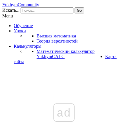
YukhymCommunity
Искать...
Go
Menu
Обучение
Уроки
Высшая математика
Теория вероятностей
Калькуляторы
Математический калькулятор
YukhymCALC
Карта
сайта
ad